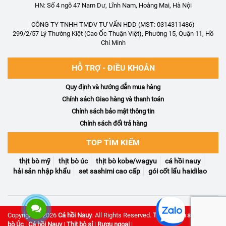
HN: Số 4 ngõ 47 Nam Dư, Lĩnh Nam, Hoàng Mai, Hà Nội
CÔNG TY TNHH TMDV TƯ VẤN HDD (MST: 0314311486)
299/2/57 Lý Thường Kiệt (Cao Ốc Thuận Việt), Phường 15, Quận 11, Hồ
Chí Minh
HỖ TRỢ - ĐIỀU KHOẢN
Quy định và hướng dẫn mua hàng
Chính sách Giao hàng và thanh toán
Chính sách bảo mật thông tin
Chính sách đổi trả hàng
TOP TÌM KIẾM
thịt bò mỹ
thịt bò úc
thịt bò kobe/wagyu
cá hồi nauy
hải sản nhập khẩu
set sashimi cao cấp
gói cốt lẩu haidilao
Copyright © 2026
Cá hồi Nauy
. All Rights Reserved.
Thực phẩm sạch
|
Thịt
bò Úc
|
Cá hồi Nauy
|
Thịt bò sỉ
|
Rượu ngoại
|