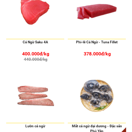
Cá Ngừ Saku 4A
Phi-lê Cá Ngừ - Tuna Fillet
400.000đ/kg
378.000đ/kg
440.000đ/kg
Lườn cá ngừ
Mắt cá ngừ đại dương - Đặc sản
Phú Yên