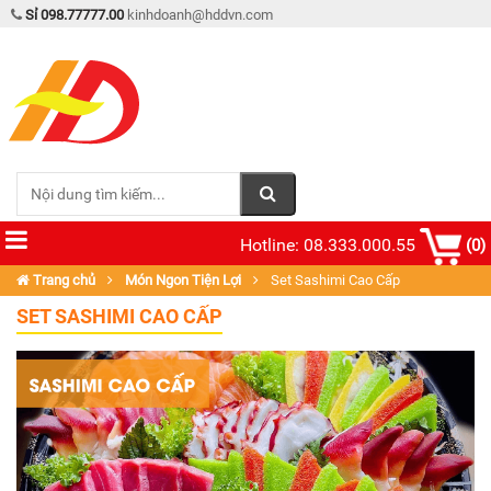
Sỉ 098.77777.00
kinhdoanh@hddvn.com
Hotline: 08.333.000.55
(0)
Trang chủ
Món Ngon Tiện Lợi
Set Sashimi Cao Cấp
SET SASHIMI CAO CẤP