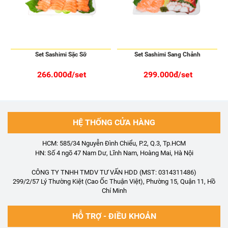
Set Sashimi Sặc Sỡ
Set Sashimi Sang Chảnh
266.000đ/set
299.000đ/set
HỆ THỐNG CỬA HÀNG
HCM: 585/34 Nguyễn Đình Chiểu, P.2, Q.3, Tp.HCM
HN: Số 4 ngõ 47 Nam Dư, Lĩnh Nam, Hoàng Mai, Hà Nội
CÔNG TY TNHH TMDV TƯ VẤN HDD (MST: 0314311486)
299/2/57 Lý Thường Kiệt (Cao Ốc Thuận Việt), Phường 15, Quận 11, Hồ
Chí Minh
HỖ TRỢ - ĐIỀU KHOẢN