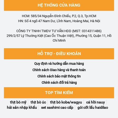
HỆ THỐNG CỬA HÀNG
HCM: 585/34 Nguyễn Đình Chiểu, P.2, Q.3, Tp.HCM
HN: Số 4 ngõ 47 Nam Dư, Lĩnh Nam, Hoàng Mai, Hà Nội
CÔNG TY TNHH TMDV TƯ VẤN HDD (MST: 0314311486)
299/2/57 Lý Thường Kiệt (Cao Ốc Thuận Việt), Phường 15, Quận 11, Hồ
Chí Minh
HỖ TRỢ - ĐIỀU KHOẢN
Quy định và hướng dẫn mua hàng
Chính sách Giao hàng và thanh toán
Chính sách bảo mật thông tin
Chính sách đổi trả hàng
TOP TÌM KIẾM
thịt bò mỹ
thịt bò úc
thịt bò kobe/wagyu
cá hồi nauy
hải sản nhập khẩu
set sashimi cao cấp
gói cốt lẩu haidilao