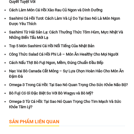
Quyết Tuyệt Vời
Cách Làm Món Cá Hồi Xào Rau Củ Ngon và Dinh Dưỡng
Sashimi Cá Hồi Tươi: Cách Làm Và Lý Do Tại Sao Nó Là Món Ngon
Được Yêu Thích
Sashimi Từ Hải Sản Lạ: Cách Thưởng Thức Tôm Hùm, Mực Nhật Và
Những Biến Tấu Mới Lạ
Top 5 Món Sashimi Cá Hồi Nổi Tiếng Của Nhật Bản
Công Thức Salad Cá Hồi Phi Lê – Món Ăn Healthy Cho Mọi Người
Cách Nấu Thịt Bò Fuji Ngon, Mềm, Đúng Chuẩn Đầu Bếp
Nạc Vai Bò Canada Cắt Mỏng – Sự Lựa Chọn Hoàn Hảo Cho Món Ăn
Đậm Đà
Omega-3 Trong Cá Hồi: Tại Sao Nó Quan Trọng Cho Sức Khỏe Não Bộ?
Bò Fuji Có Gì Đặc Biệt So Với Bò Wagyu và Bò Mỹ?
Omega-3 Từ Cá Hồi: Tại Sao Nó Quan Trọng Cho Tim Mạch Và Sức
Khỏe Tâm Lý?
SẢN PHẨM LIÊN QUAN