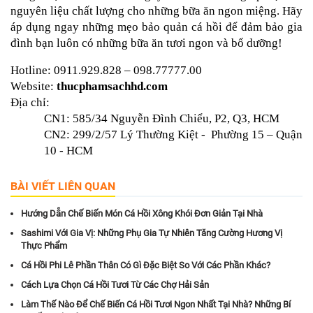
nguyên liệu chất lượng cho những bữa ăn ngon miệng. Hãy 
áp dụng ngay những mẹo bảo quản cá hồi để đảm bảo gia 
đình bạn luôn có những bữa ăn tươi ngon và bổ dưỡng!
Hotline: 0911.929.828 – 098.77777.00
Website: 
thucphamsachhd.com
Địa chỉ:
CN1: 585/34 Nguyễn Đình Chiểu, P2, Q3, HCM
CN2: 299/2/57 Lý Thường Kiệt -  Phường 15 – Quận 
10 - HCM
BÀI VIẾT LIÊN QUAN
Hướng Dẫn Chế Biến Món Cá Hồi Xông Khói Đơn Giản Tại Nhà
Sashimi Với Gia Vị: Những Phụ Gia Tự Nhiên Tăng Cường Hương Vị
Thực Phẩm
Cá Hồi Phi Lê Phần Thân Có Gì Đặc Biệt So Với Các Phần Khác?
Cách Lựa Chọn Cá Hồi Tươi Từ Các Chợ Hải Sản
Làm Thế Nào Để Chế Biến Cá Hồi Tươi Ngon Nhất Tại Nhà? Những Bí