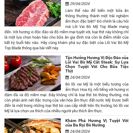
29/04/2024
Làm thế nào để biến một bữa ăn
thông thường thành một trải nghiệm
ẩm thực đặc biệt? Đó chính là câu hỏi
mà Lõi Vai Bò Mỹ Top Blade mang
đến. Với hương vị độc đáo và độ mềm mại tuyệt vời, loại thịt này không chỉ
là một lựa chọn hoàn hảo cho bữa ăn gia đình mà còn là điểm nhấn của
bất kỳ buổi tiệc nào. Hãy cùng khám phá sự đặc biệt của Lõi Vai Bò Mỹ
Top Blade thông qua bài viết này.
Tận Hưởng Hương Vị Độc Đáo của
Lõi Vai Bò Mỹ Cắt Steak: Sự Lựa
Chọn Tuyệt Vời Cho Bữa Tiệc
Thịt
24/04/2024
Bò lõi vai Mỹ là một biểu tượng của
ẩm thực Hoa Kỳ, nổi tiếng với hương vị
đậm đà và độ mềm mại. Đây không chỉ là loại thịt bò thông thường, mà
còn phản ánh nét đặc trưng của văn hóa ẩm thực đất nước Mỹ. Được biết
đến là một trong những loại thịt bò cao cấp nhất trên thị trường, bò lõi vai
Mỹ là lựa chọn ưa thích của nhiều người yêu thích ẩm thực.
Khám Phá Hương Vị Tuyệt Vời
của Ba Rọi Bò Nướng
24/04/2024