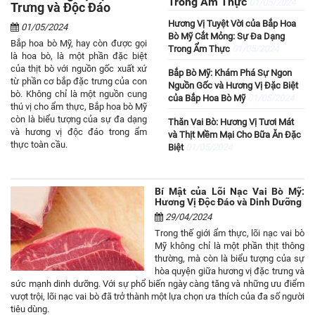
Trong Ẩm Thực
01/05/2024
Trưng và Độc Đáo
Hương Vị Tuyệt Vời của Bắp Hoa
01/05/2024
Bò Mỹ Cắt Mỏng: Sự Đa Dạng
Bắp hoa bò Mỹ, hay còn được gọi
Trong Ẩm Thực
01/05/2024
là hoa bò, là một phần đặc biệt
của thịt bò với nguồn gốc xuất xứ
Bắp Bò Mỹ: Khám Phá Sự Ngon
từ phần cơ bắp đặc trưng của con
Nguồn Gốc và Hương Vị Đặc Biệt
bò. Không chỉ là một nguồn cung
của Bắp Hoa Bò Mỹ
01/05/2024
thú vị cho ẩm thực, Bắp hoa bò Mỹ
còn là biểu tượng của sự đa dạng
Thăn Vai Bò: Hương Vị Tươi Mát
và hương vị độc đáo trong ẩm
và Thịt Mềm Mại Cho Bữa Ăn Đặc
thực toàn cầu.
Biệt
01/05/2024
Bí Mật của Lõi Nạc Vai Bò Mỹ:
Hương Vị Độc Đáo và Dinh Dưỡng
29/04/2024
Trong thế giới ẩm thực, lõi nạc vai bò
Mỹ không chỉ là một phần thịt thông
thường, mà còn là biểu tượng của sự
hòa quyện giữa hương vị đặc trưng và
sức mạnh dinh dưỡng. Với sự phổ biến ngày càng tăng và những ưu điểm
vượt trội, lõi nạc vai bò đã trở thành một lựa chọn ưa thích của đa số người
tiêu dùng.