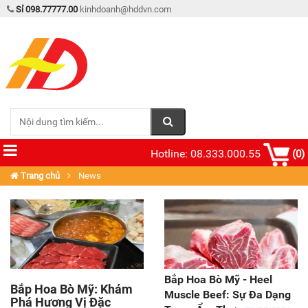
Sỉ 098.77777.00
kinhdoanh@hddvn.com
Hotline: 08.333.000.55
(0)
Trang chủ
News
Bắp Hoa Bò Mỹ - Heel
Bắp Hoa Bò Mỹ: Khám
Muscle Beef: Sự Đa Dạng
Phá Hương Vị Đặc