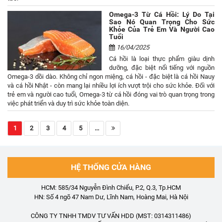
Omega-3 Từ Cá Hồi: Lý Do Tại
Sao Nó Quan Trọng Cho Sức
Khỏe Của Trẻ Em Và Người Cao
Tuổi
16/04/2025
Cá hồi là loại thực phẩm giàu dịnh
dưỡng, đặc biệt nổi tiếng với nguồn
Omega-3 dồi dào. Không chỉ ngon miệng, cá hồi - đặc biệt là cá hồi Nauy
và cá hồi Nhật - còn mang lại nhiều lợi ích vượt trội cho sức khỏe. Đối với
trẻ em và người cao tuổi, Omega-3 từ cá hồi đóng vai trò quan trọng trong
việc phát triển và duy trì sức khỏe toàn diện.
1
2
3
4
5
...
HỆ THỐNG CỬA HÀNG
HCM: 585/34 Nguyễn Đình Chiểu, P.2, Q.3, Tp.HCM
HN: Số 4 ngõ 47 Nam Dư, Lĩnh Nam, Hoàng Mai, Hà Nội
CÔNG TY TNHH TMDV TƯ VẤN HDD (MST: 0314311486)