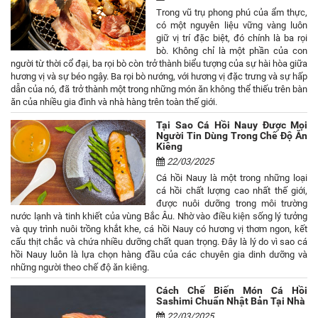
Trong vũ trụ phong phú của ẩm thực,
có một nguyên liệu vững vàng luôn
giữ vị trí đặc biệt, đó chính là ba rọi
bò. Không chỉ là một phần của con
người từ thời cổ đại, ba rọi bò còn trở thành biểu tượng của sự hài hòa giữa
hương vị và sự béo ngậy. Ba rọi bò nướng, với hương vị đặc trưng và sự hấp
dẫn của nó, đã trở thành một trong những món ăn không thể thiếu trên bàn
ăn của nhiều gia đình và nhà hàng trên toàn thế giới.
Tại Sao Cá Hồi Nauy Được Mọi
Người Tin Dùng Trong Chế Độ Ăn
Kiêng
22/03/2025
Cá hồi Nauy là một trong những loại
cá hồi chất lượng cao nhất thế giới,
được nuôi dưỡng trong môi trường
nước lạnh và tinh khiết của vùng Bắc Âu. Nhờ vào điều kiện sống lý tưởng
và quy trình nuôi trồng khắt khe, cá hồi Nauy có hương vị thơm ngon, kết
cấu thịt chắc và chứa nhiều dưỡng chất quan trọng. Đây là lý do vì sao cá
hồi Nauy luôn là lựa chọn hàng đầu của các chuyên gia dinh dưỡng và
những người theo chế độ ăn kiêng.
Cách Chế Biến Món Cá Hồi
Sashimi Chuẩn Nhật Bản Tại Nhà
22/03/2025