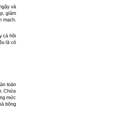
 ngậy và
áp, giảm
m mạch.
y cá hồi
ệu là có
oàn toàn
ẫn. Chứa
ong mức
hà bông