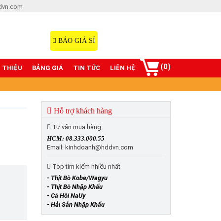
dvn.com
Hotline: 08.333.000.55
098.77777.00
BÁO GIÁ SỈ
(0)
I THIỆU
BẢNG GIÁ
TIN TỨC
LIÊN HỆ
Hỗ trợ khách hàng
Tư vấn mua hàng:
HCM: 08.333.000.55
Email: kinhdoanh@hddvn.com
Top tìm kiếm nhiều nhất
- Thịt Bò Kobe/Wagyu
- Thịt Bò Nhập Khẩu
- Cá Hồi NaUy
- Hải Sản Nhập Khẩu