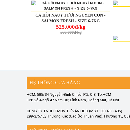
CÁ HỒI NAUY TƯƠI NGUYÊN CON -
SALMON FRESH - SIZE 6-7KG
525.000đ/kg
560.000đ/kg
HỆ THỐNG CỬA HÀNG
HCM: 585/34 Nguyễn Đình Chiểu, P.2, Q.3, Tp.HCM
HN: Số 4 ngõ 47 Nam Dư, Lĩnh Nam, Hoàng Mai, Hà Nội
CÔNG TY TNHH TMDV TƯ VẤN HDD (MST: 0314311486)
299/2/57 Lý Thường Kiệt (Cao Ốc Thuận Việt), Phường 15, Quậ