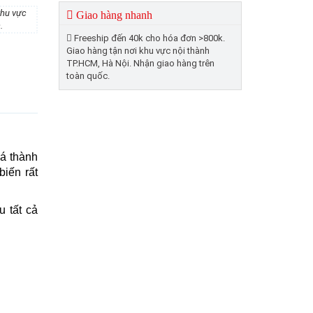
khu vực
Giao hàng nhanh
.
Freeship đến 40k cho hóa đơn >800k.
Giao hàng tận nơi khu vực nội thành
TP.HCM, Hà Nội. Nhận giao hàng trên
toàn quốc.
iá thành
biến rất
 tất cả