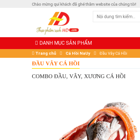
Chào mừng quí khách đã ghé thăm website của chúng tôi!
DANH MỤC SẢN PHẨM
Trang chủ
Cá Hồi NaUy
Đầu Vây Cá Hồi
ĐẦU VÂY CÁ HỒI
COMBO ĐẦU, VÂY, XƯƠNG CÁ HỒI