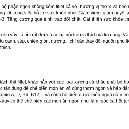
là bộ phận ngon không kém fillet cá với hương vị thơm và béo
ng tốt trong việc hỗ trợ sức khỏe như:
Giảm viêm, giảm huyết 
 Tăng cường quá trình trao đổi chất. Cải thiện sức khỏe ti
nên vây cá hồi rất được các bà nội trợ ưa thích và tin dùng. Vâ
 canh, súp, chiên giòn, nướng,...chỉ cần thay đổi nguồn phụ li
thích.
ách thịt fillet, khác hẳn với các loại xương cá khác phải bỏ h
được tận dụng để chế biến món ăn vô cùng thơm ngon và hấp d
tamin A, D, B6, B12,…và còn chế biến được món ngon nằm tr
auy có thể chế biến các món ăn ngon như làm ruốc cá hồi (c