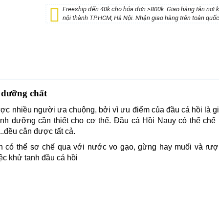
Freeship đến 40k cho hóa đơn >800k. Giao hàng tận nơi 
nội thành TP.HCM, Hà Nội. Nhận giao hàng trên toàn quốc
 dưỡng chất
ợc nhiều người ưa chuộng, bởi vì ưu điểm của đầu cá hồi là g
inh dưỡng cần thiết cho cơ thể. Đầu cá Hồi Nauy có thể chế 
..đều cân được tất cả.
ạn có thể sơ chế qua với nước vo gạo, gừng hay muối và rượu
iệc khử tanh đầu cá hồi