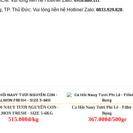
CM. Vui lòng liên hệ Hotline/ Zalo:
0918.680.111
.
P. Thủ Đức. Vui lòng liên hệ Hotline/ Zalo:
0833.929.828
.
I NAUY TƯƠI NGUYÊN CON -
Cá Hồi Nauy Tươi Phi Lê - Fillet
LMON FRESH - SIZE 5-6KG
Bụng
515.000đ/kg
367.000đ/500gr