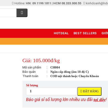
Hotline:
HN: 09.1199.1811
|
HCM 08.333.000.55
kinhdoanh@hd
HOTDEAL
BEST SELLERS
GIỚ
Giá: 105.000đ/kg
Mã sản phẩm
:
CH004
Bảo quản
:
Ngăn cấp đông (âm 18 độ C)
Thanh toán
:
COD nội thành hoặc Chuyển Khoản
Số lượng
ĐẶT HÀNG
Báo giá sỉ số lượng lớn nhiều ưu đãi
!
tại đây