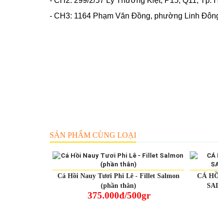
- CH2: 299/2/57 Lý Thường Kiệt, P15, Q11, Tp. H
- CH3:
1164 Phạm Văn Đồng, phường Linh Đông, T
SẢN PHẨM CÙNG LOẠI
Cá Hồi Nauy Tươi Phi Lê - Fillet Salmon
CÁ HỒ
(phần thân)
SA
375.000đ/500gr