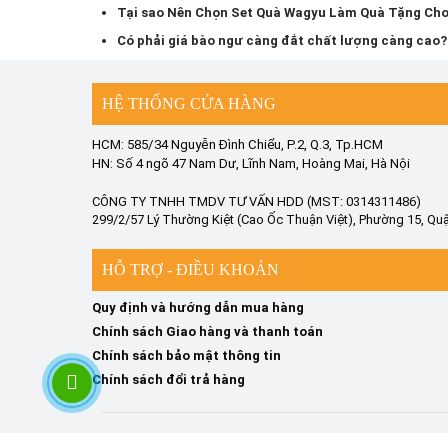
Tại sao Nên Chọn Set Quà Wagyu Làm Quà Tặng Ch
Có phải giá bào ngư càng đắt chất lượng càng cao?
HỆ THỐNG CỬA HÀNG
HCM: 585/34 Nguyễn Đình Chiểu, P.2, Q.3, Tp.HCM
HN: Số 4 ngõ 47 Nam Dư, Lĩnh Nam, Hoàng Mai, Hà Nội
CÔNG TY TNHH TMDV TƯ VẤN HDD (MST: 0314311486)
299/2/57 Lý Thường Kiệt (Cao Ốc Thuận Việt), Phường 15, Quậ
HỖ TRỢ - ĐIỀU KHOẢN
Quy định và hướng dẫn mua hàng
Chính sách Giao hàng và thanh toán
Chính sách bảo mật thông tin
Chính sách đổi trả hàng