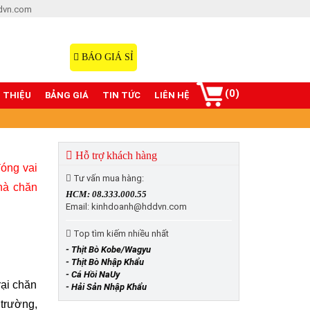
dvn.com
Hotline: 08.333.000.55
098.77777.00
BÁO GIÁ SỈ
(0)
I THIỆU
BẢNG GIÁ
TIN TỨC
LIÊN HỆ
Hỗ trợ khách hàng
óng vai 
Tư vấn mua hàng:
hà chăn 
HCM: 08.333.000.55
Email: kinhdoanh@hddvn.com
Top tìm kiếm nhiều nhất
- Thịt Bò Kobe/Wagyu
- Thịt Bò Nhập Khẩu
- Cá Hồi NaUy
ại chăn 
- Hải Sản Nhập Khẩu
trường, 