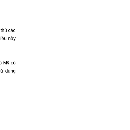
thủ các 
iều này 
 Mỹ có 
ử dụng 