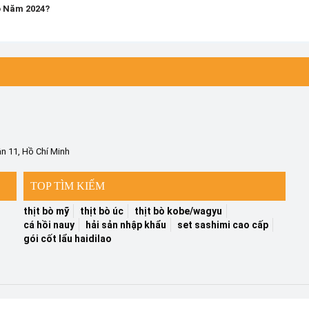
o Năm 2024?
n 11, Hồ Chí Minh
TOP TÌM KIẾM
thịt bò mỹ
thịt bò úc
thịt bò kobe/wagyu
cá hồi nauy
hải sản nhập khẩu
set sashimi cao cấp
gói cốt lẩu haidilao