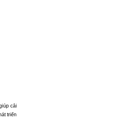
iúp cải 
t triển 