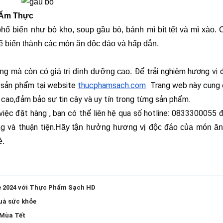
 Ẩm Thực
 biến như bò kho, soup gầu bò, bánh mì bít tết và mì xào. 
ế biến thành các món ăn độc đáo và hấp dẫn.
Để trải nghiệm hương vị đ
g mà còn có giá trị dinh dưỡng cao. 
 sản phẩm tại website 
thucphamsach.com
  Trang web này cung 
ao,đảm bảo sự tin cậy và uy tín trong từng sản phẩm.
iệc đặt hàng , bạn có thể liên hệ qua số hotline: 0833300055 
 và thuận tiện.
Hãy tận hưởng hương vị độc đáo của món ăn 
è.
 2024 với Thực Phẩm Sạch HD
uà sức khỏe
 Mùa Tết