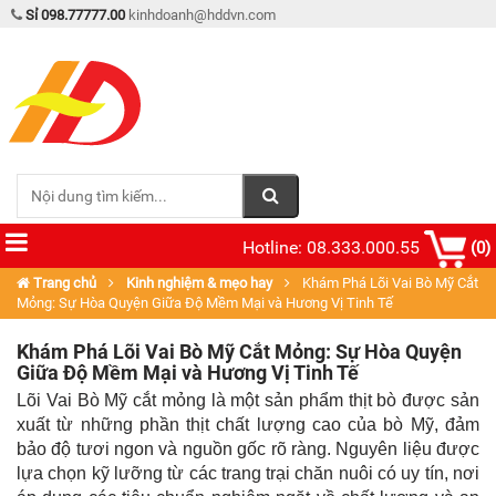
Sỉ 098.77777.00
kinhdoanh@hddvn.com
Hotline: 08.333.000.55
(0)
Trang chủ
Kinh nghiệm & mẹo hay
Khám Phá Lõi Vai Bò Mỹ Cắt
Mỏng: Sự Hòa Quyện Giữa Độ Mềm Mại và Hương Vị Tinh Tế
Khám Phá Lõi Vai Bò Mỹ Cắt Mỏng: Sự Hòa Quyện
Giữa Độ Mềm Mại và Hương Vị Tinh Tế
Lõi Vai Bò Mỹ cắt mỏng là một sản phẩm thịt bò được sản 
xuất từ những phần thịt chất lượng cao của bò Mỹ, đảm 
bảo độ tươi ngon và nguồn gốc rõ ràng. Nguyên liệu được 
lựa chọn kỹ lưỡng từ các trang trại chăn nuôi có uy tín, nơi 