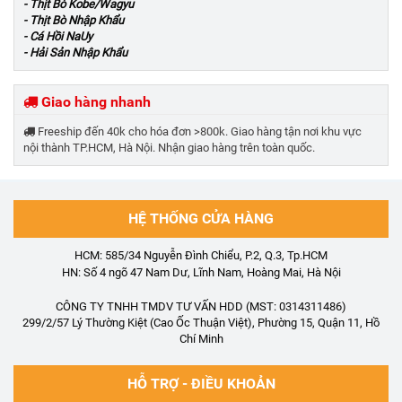
- Thịt Bò Kobe/Wagyu
- Thịt Bò Nhập Khẩu
- Cá Hồi NaUy
- Hải Sản Nhập Khẩu
Giao hàng nhanh
Freeship đến 40k cho hóa đơn >800k. Giao hàng tận nơi khu vực
nội thành TP.HCM, Hà Nội. Nhận giao hàng trên toàn quốc.
HỆ THỐNG CỬA HÀNG
HCM: 585/34 Nguyễn Đình Chiểu, P.2, Q.3, Tp.HCM
HN: Số 4 ngõ 47 Nam Dư, Lĩnh Nam, Hoàng Mai, Hà Nội
CÔNG TY TNHH TMDV TƯ VẤN HDD (MST: 0314311486)
299/2/57 Lý Thường Kiệt (Cao Ốc Thuận Việt), Phường 15, Quận 11, Hồ
Chí Minh
HỖ TRỢ - ĐIỀU KHOẢN