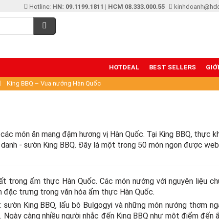
Hotline:
HN: 09.1199.1811
|
HCM 08.333.000.55
kinhdoanh@hd
HOTDEAL
BEST SELLERS
GIỚ
King BBQ – Vua nướng Hàn Quốc
các món ăn mang đậm hương vị Hàn Quốc. Tại King BBQ, thực k
 danh - sườn King BBQ. Đây là một trong 50 món ngon được webs
hất trong ẩm thực Hàn Quốc. Các món nướng với nguyên liệu ch
n đặc trưng trong văn hóa ẩm thực Hàn Quốc.
: sườn King BBQ, lẩu bò Bulgogyi và những món nướng thơm n
inh. Ngày càng nhiều người nhắc đến King BBQ như một điểm đến