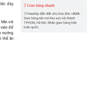
 đến đây
Giao hàng nhanh
Freeship đến 40k cho hóa đơn >800k.
Giao hàng tận nơi khu vực nội thành
 Min với
TP.HCM, Hà Nội. Nhận giao hàng trên
viên để
toàn quốc.
n nướng
ó thể ăn