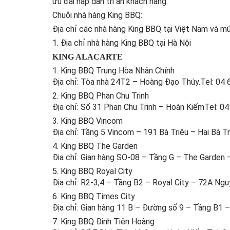
ưu đãi hấp dẫn tri ân khách hàng.
Chuỗi nhà hàng King BBQ:
Địa chỉ các nhà hàng King BBQ tại Việt Nam và m
1. Địa chỉ nhà hàng King BBQ tại Hà Nội
KING ALACARTE
1. King BBQ Trung Hòa Nhân Chính
Địa chỉ: Tòa nhà 24T2 – Hoàng Đạo Thúy.Tel: 04
2. King BBQ Phan Chu Trinh
Địa chỉ: Số 31 Phan Chu Trinh – Hoàn KiếmTel: 0
3. King BBQ Vincom
Địa chỉ: Tầng 5 Vincom – 191 Bà Triệu – Hai Bà T
4. King BBQ The Garden
Địa chỉ: Gian hàng SO-08 – Tầng G – The Garden 
5. King BBQ Royal City
Địa chỉ: R2-3,4 – Tầng B2 – Royal City – 72A Ngu
6. King BBQ Times City
Địa chỉ: Gian hàng 11 B – Đường số 9 – Tầng B1 –
7. King BBQ Đinh Tiên Hoàng