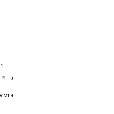
44
n Phong,
 HCMTel: