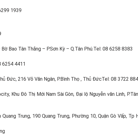
 6299 1939
9
0 Bờ Bao Tân Thắng – P.Sơn Kỳ – Q.Tân Phú.Tel: 08 6258 8383
08 6254 4411
Thủ Đức, 216 Võ Văn Ngân, P.Bình Thọ , Thủ ĐứcTel: 08 3722 88
city, Khu Đô Thị Mới Nam Sài Gòn, Đại lộ Nguyễn văn Linh, P.Tâ
m Quang Trung, 190 Quang Trung, Phường 10, Quận Gò Vấp, Tp
ơng