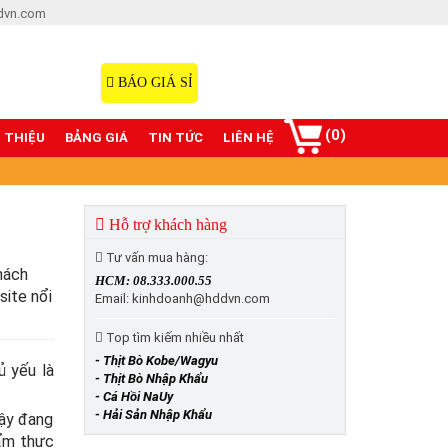
dvn.com
Hotline: 08.333.000.55
098.77777.00
BÁO GIÁ SỈ
(0)
I THIỆU
BẢNG GIÁ
TIN TỨC
LIÊN HỆ
Hỗ trợ khách hàng
Tư vấn mua hàng:
hách
HCM: 08.333.000.55
ite nổi
Email: kinhdoanh@hddvn.com
Top tìm kiếm nhiều nhất
- Thịt Bò Kobe/Wagyu
ủ yếu là
- Thịt Bò Nhập Khẩu
- Cá Hồi NaUy
- Hải Sản Nhập Khẩu
gậy đang
 ẩm thực