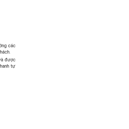
ướng các
khách.
 và được
thanh tự