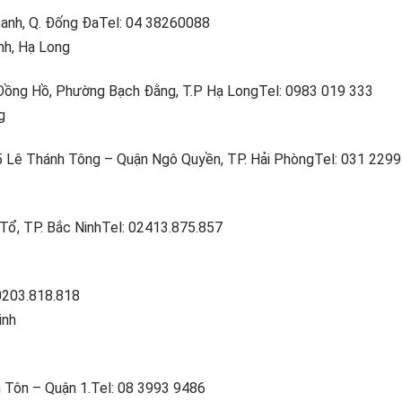
anh, Q. Đống ĐaTel: 04 38260088
nh, Hạ Long
 Đồng Hồ, Phường Bạch Đằng, T.P Hạ LongTel: 0983 019 333
g
5 Lê Thánh Tông – Quận Ngô Quyền, TP. Hải PhòngTel: 031 2299
i Tổ, TP. Bắc NinhTel: 02413.875.857
 0203.818.818
inh
h Tôn – Quận 1.Tel: 08 3993 9486