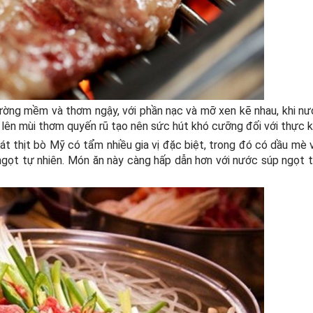
ường mềm và thơm ngậy, với phần nạc và mỡ xen kẽ nhau, khi n
 lên mùi thơm quyến rũ tạo nên sức hút khó cưỡng đối với thực 
át thịt bò Mỹ có tẩm nhiều gia vị đặc biệt, trong đó có dầu mè
ngọt tự nhiên. Món ăn này càng hấp dẫn hơn với nước súp ngọt 