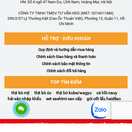
HN: Số 4 ngõ 47 Nam Dư, Lĩnh Nam, Hoàng Mai, Hà Nội
CÔNG TY TNHH TMDV TƯ VẤN HDD (MST: 0314311486)
299/2/57 Lý Thường Kiệt (Cao Ốc Thuận Việt), Phường 15, Quận 11, Hồ
Chí Minh
HỖ TRỢ - ĐIỀU KHOẢN
Quy định và hướng dẫn mua hàng
Chính sách Giao hàng và thanh toán
Chính sách bảo mật thông tin
Chính sách đổi trả hàng
TOP TÌM KIẾM
thịt bò mỹ
thịt bò úc
thịt bò kobe/wagyu
cá hồi nauy
hải sản nhập khẩu
set sashimi cao cấp
gói cốt lẩu haidilao
Copyright © 2026
Cá hồi Nauy
. All Rights Reserved.
Thực phẩm sạch
|
Thịt
bò Úc
|
Cá hồi Nauy
|
Thịt bò sỉ
|
Rượu ngoại
|