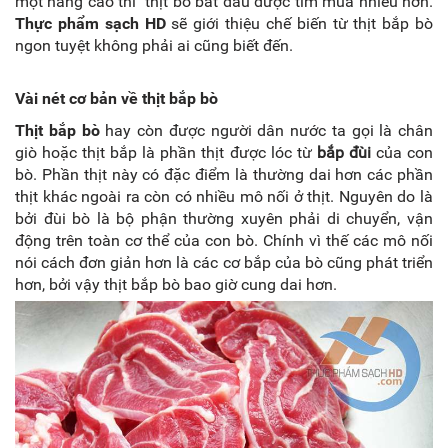
một nâng cao thì thịt bò bắt đầu được tìm mua nhiều hơn.
Thực phẩm sạch HD
sẽ giới thiệu chế biến từ thịt bắp bò
ngon tuyệt không phải ai cũng biết đến.
Vài nét cơ bản về thịt bắp bò
Thịt bắp bò
hay còn được người dân nước ta gọi là chân
giò hoặc thịt bắp là phần thịt được lóc từ
bắp đùi
của con
bò. Phần thịt này có đặc điểm là thường dai hơn các phần
thịt khác ngoài ra còn có nhiều mô nối ở thịt. Nguyên do là
bởi đùi bò là bộ phận thường xuyên phải di chuyển, vận
động trên toàn cơ thể của con bò. Chính vì thế các mô nối
nói cách đơn giản hơn là các cơ bắp của bò cũng phát triển
hơn, bởi vậy thịt bắp bò bao giờ cung dai hơn.