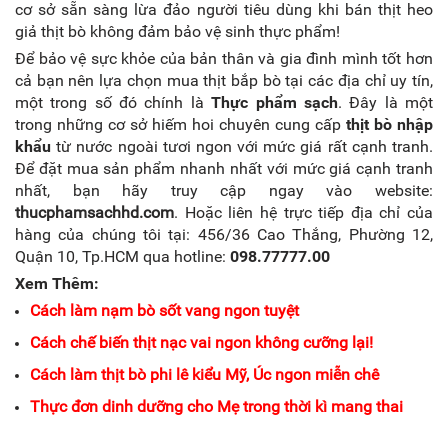
cơ sở sẵn sàng lừa đảo người tiêu dùng khi bán thịt heo
giả thịt bò không đảm bảo vệ sinh thực phẩm!
Để bảo vệ sực khỏe của bản thân và gia đình mình tốt hơn
cả bạn nên lựa chọn mua thịt bắp bò tại các địa chỉ uy tín,
một trong số đó chính là
Thực phẩm sạch
. Đây là một
trong những cơ sở hiếm hoi chuyên cung cấp
thịt bò nhập
khẩu
từ nước ngoài tươi ngon với mức giá rất cạnh tranh.
Để đặt mua sản phẩm nhanh nhất với mức giá cạnh tranh
nhất, bạn hãy truy cập ngay vào website:
thucphamsachhd.com
. Hoặc liên hệ trực tiếp địa chỉ của
hàng của chúng tôi tại: 456/36 Cao Thắng, Phường 12,
Quận 10, Tp.HCM qua hotline:
098.77777.00
Xem Thêm:
Cách làm nạm bò sốt vang ngon tuyệt
Cách chế biến thịt nạc vai ngon không cưỡng lại!
Cách làm thịt bò phi lê kiểu Mỹ, Úc ngon miễn chê
Thực đơn dinh dưỡng cho Mẹ trong thời kì mang thai