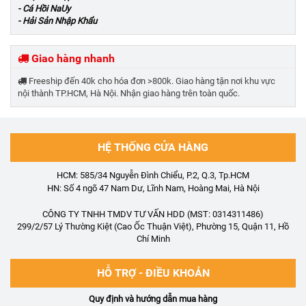
- Cá Hồi NaUy
- Hải Sản Nhập Khẩu
Giao hàng nhanh
Freeship đến 40k cho hóa đơn >800k. Giao hàng tận nơi khu vực
nội thành TP.HCM, Hà Nội. Nhận giao hàng trên toàn quốc.
HỆ THỐNG CỬA HÀNG
HCM: 585/34 Nguyễn Đình Chiểu, P.2, Q.3, Tp.HCM
HN: Số 4 ngõ 47 Nam Dư, Lĩnh Nam, Hoàng Mai, Hà Nội
CÔNG TY TNHH TMDV TƯ VẤN HDD (MST: 0314311486)
299/2/57 Lý Thường Kiệt (Cao Ốc Thuận Việt), Phường 15, Quận 11, Hồ
Chí Minh
HỖ TRỢ - ĐIỀU KHOẢN
Quy định và hướng dẫn mua hàng