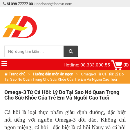
Sỉ 098.77777.00
kinhdoanh@hddvn.com
Hotline: 08.333.000.55
(0)
Trang chủ
Hướng dẫn món ăn ngon
Omega-3 Từ Cá Hồi: Lý Do
Tại Sao Nó Quan Trọng Cho Sức Khỏe Của Trẻ Em Và Người Cao Tuổi
Omega-3 Từ Cá Hồi: Lý Do Tại Sao Nó Quan Trọng
Cho Sức Khỏe Của Trẻ Em Và Người Cao Tuổi
Cá hồi là loại thực phẩm giàu dịnh dưỡng, đặc biệt
nổi tiếng với nguồn Omega-3 dồi dào. Không chỉ
ngon miệng, cá hồi - đặc biệt là cá hồi Nauy và cá hồi