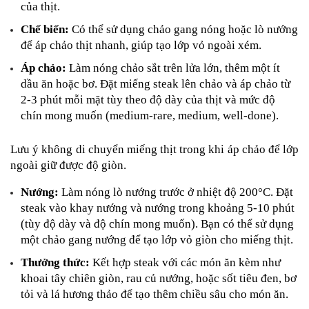
của thịt.
Chế biến:
 Có thể sử dụng chảo gang nóng hoặc lò nướng 
để áp chảo thịt nhanh, giúp tạo lớp vỏ ngoài xém.
Áp chảo:
 Làm nóng chảo sắt trên lửa lớn, thêm một ít 
dầu ăn hoặc bơ. Đặt miếng steak lên chảo và áp chảo từ 
2-3 phút mỗi mặt tùy theo độ dày của thịt và mức độ 
chín mong muốn (medium-rare, medium, well-done). 
Lưu ý không di chuyển miếng thịt trong khi áp chảo để lớp 
ngoài giữ được độ giòn.
Nướng:
 Làm nóng lò nướng trước ở nhiệt độ 200°C. Đặt 
steak vào khay nướng và nướng trong khoảng 5-10 phút 
(tùy độ dày và độ chín mong muốn). Bạn có thể sử dụng 
một chảo gang nướng để tạo lớp vỏ giòn cho miếng thịt.
Thưởng thức:
 Kết hợp steak với các món ăn kèm như 
khoai tây chiên giòn, rau củ nướng, hoặc sốt tiêu đen, bơ 
tỏi và lá hương thảo để tạo thêm chiều sâu cho món ăn.