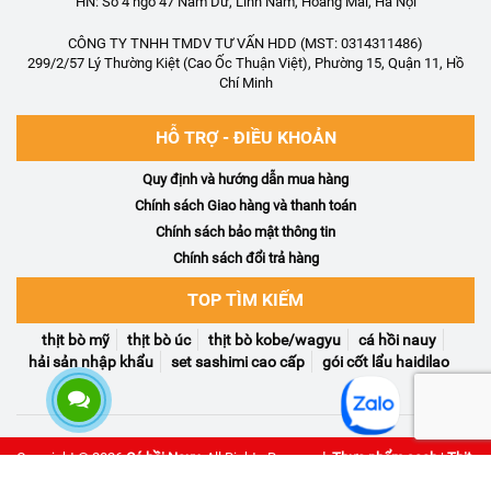
HN: Số 4 ngõ 47 Nam Dư, Lĩnh Nam, Hoàng Mai, Hà Nội
CÔNG TY TNHH TMDV TƯ VẤN HDD (MST: 0314311486)
299/2/57 Lý Thường Kiệt (Cao Ốc Thuận Việt), Phường 15, Quận 11, Hồ
Chí Minh
HỖ TRỢ - ĐIỀU KHOẢN
Quy định và hướng dẫn mua hàng
Chính sách Giao hàng và thanh toán
Chính sách bảo mật thông tin
Chính sách đổi trả hàng
TOP TÌM KIẾM
thịt bò mỹ
thịt bò úc
thịt bò kobe/wagyu
cá hồi nauy
hải sản nhập khẩu
set sashimi cao cấp
gói cốt lẩu haidilao
Copyright © 2026
Cá hồi Nauy
. All Rights Reserved.
Thực phẩm sạch
|
Thịt
bò Úc
|
Cá hồi Nauy
|
Thịt bò sỉ
|
Rượu ngoại
|