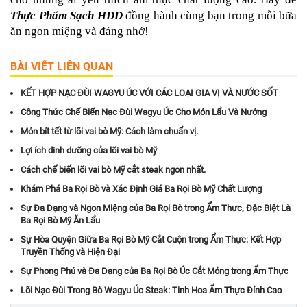
Thực Phẩm Sạch HDD
 đồng hành cùng bạn trong mỗi bữa 
ăn ngon miệng và đáng nhớ!
BÀI VIẾT LIÊN QUAN
KẾT HỢP NẠC ĐÙI WAGYU ÚC VỚI CÁC LOẠI GIA VỊ VÀ NƯỚC SỐT
Công Thức Chế Biến Nạc Đùi Wagyu Úc Cho Món Lẩu Và Nướng
Món bít tết từ lõi vai bò Mỹ: Cách làm chuẩn vị.
Lợi ích dinh dưỡng của lõi vai bò Mỹ
Cách chế biến lõi vai bò Mỹ cắt steak ngon nhất.
Khám Phá Ba Rọi Bò và Xác Định Giá Ba Rọi Bò Mỹ Chất Lượng
Sự Đa Dạng và Ngon Miệng của Ba Rọi Bò trong Ẩm Thực, Đặc Biệt Là
Ba Rọi Bò Mỹ Ăn Lẩu
Sự Hòa Quyện Giữa Ba Rọi Bò Mỹ Cắt Cuộn trong Ẩm Thực: Kết Hợp
Truyền Thống và Hiện Đại
Sự Phong Phú và Đa Dạng của Ba Rọi Bò Úc Cắt Mỏng trong Ẩm Thực
Lõi Nạc Đùi Trong Bò Wagyu Úc Steak: Tinh Hoa Ẩm Thực Đỉnh Cao