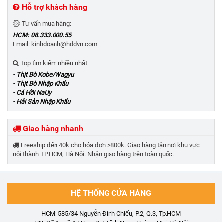
Hỗ trợ khách hàng
Tư vấn mua hàng:
HCM: 08.333.000.55
Email: kinhdoanh@hddvn.com
Top tìm kiếm nhiều nhất
- Thịt Bò Kobe/Wagyu
- Thịt Bò Nhập Khẩu
- Cá Hồi NaUy
- Hải Sản Nhập Khẩu
Giao hàng nhanh
Freeship đến 40k cho hóa đơn >800k. Giao hàng tận nơi khu vực
nội thành TP.HCM, Hà Nội. Nhận giao hàng trên toàn quốc.
HỆ THỐNG CỬA HÀNG
HCM: 585/34 Nguyễn Đình Chiểu, P.2, Q.3, Tp.HCM