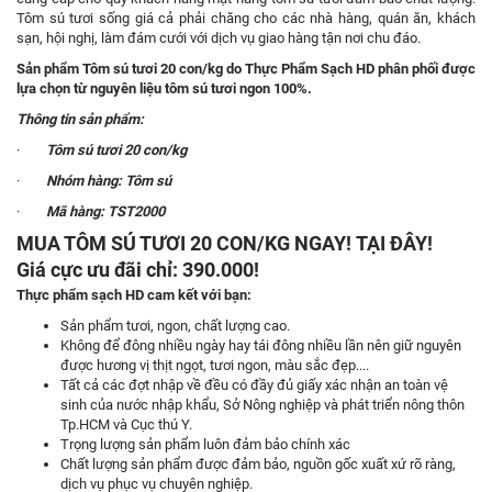
Tôm sú tươi sống giá cả phải chăng cho các nhà hàng, quán ăn, khách
sạn, hội nghị, làm đám cưới với dịch vụ giao hàng tận nơi chu đáo.
Sản phẩm Tôm sú tươi
20
con/kg do Thực Phẩm Sạch HD phân phối được
lựa chọn từ nguyên liệu tôm sú tươi ngon
100%.
Thông tin sản phẩm:
·
Tôm sú tươi 20 con/kg
·
Nhóm hàng: Tôm sú
·
Mã hàng: TST2000
MUA TÔM SÚ TƯƠI 20 CON/KG NGAY!
TẠI ĐÂY
!
Giá cực ưu đãi chỉ: 390.000!
Thực phẩm sạch HD cam kết với bạn:
Sản phẩm tươi, ngon, chất lượng cao.
Không để đông nhiều ngày hay tái đông nhiều lần nên giữ nguyên
được hương vị thịt ngọt, tươi ngon, màu sắc đẹp....
Tất cả các đợt nhập về đều có đầy đủ giấy xác nhận an toàn vệ
sinh của nước nhập khẩu, Sở Nông nghiệp và phát triển nông thôn
Tp.HCM và Cục thú Y.
Trọng lượng sản phẩm luôn đảm bảo chính xác
Chất lượng sản phẩm được đảm bảo, nguồn gốc xuất xứ rõ ràng,
dịch vụ phục vụ chuyên nghiệp.