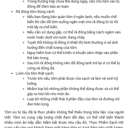
Trong trường hợp chưa thể dùng ngay, cần cho tôm vào tủ
đông để đảm bảo an toàn.
Rã đông tôm đúng cách:
Nếu bạn đang bảo quản tôm ở ngăn lạnh, nếu muốn chế
biến thì cần để tôm xuống ngăn mát cho rã đông từ từ rồi
mới lấy ra chế biến.
Nếu cần sử dụng gấp, có thể rã đông bằng cách ngâm vào
nước hoặc dưới vòi nước đang chảy.
Tuyệt đối không rã đông ở nhiệt độ bình thường vì sẽ ảnh
hưởng đến chất lượng của tôm.
Nguy hiểm hơn có thể khiến vi khuẩn xâm nhập vào phần
thịt bên trong.
Sau khi rã đông không nên để đông lạnh trở lại vì có thể bị
cứng và đông đá.
Luôn rửa tôm thật sạch:
Trước khi nấu, tôm phải được rửa sạch và làm vệ sinh kỹ
lưỡng.
Nhằm loại bỏ những phần không thể dùng được và có thể
gây ra mùi hôi cho món ăn.
Loại bỏ những chất thải ở phần đầu của tôm và đường chỉ
đen trên lưng.
Tôm sú từ lâu đã là thực phẩm không thể thiếu trong bữa tiệc của người
Việt. Tôm sú cung cấp lượng chất đạm dồi dào, có thể chế biến thành
nhiều món ăn hấp dẫn. Nắm bắt được nhu cầu đó, Thực Phẩm Sạch HD
cung cấp cho quý khách hàng mặt hàng tôm sú tươi đảm bảo chất lượng.