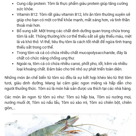
Cung cấp protein: Tôm là thực phẩm giàu protein giúp tăng cường
sức khỏe.
Vitamin B12: Tôm rất giàu vitamin B12, khi ăn tôm thường xuyên sẽ
giúp cho bạn có một cơ thể khỏe mạnh, mắt sáng hơn, và tinh thần
thoải mái hơn.
Bổ sung sắt: Một trong các chất dinh dưỡng quan trọng chứa trong
tôm là sắt. Thông thường khi cơ thể thiếu sắt sẽ gây thiếu máu, mệt
lả và khó thở. Vì thế, tiêu thụ tôm là cách tốt nhất để ngừa tình trạng
thiếu sắt trong cơ thể.
Trong tôm và cá có chứa nhiều chất mucopolysaccharide, đây là
chất có chức năng chống ung thư.
Ngoài ra, tôm cá có chứa nhiều canxi, phốt pho, iốt, kẽm và nhiều
loại khoáng chất. Đảm bảo cho trẻ nhỏ sự phát triển toàn diện.
Những món ăn chế biến từ tôm sú đều là sự kết hợp khéo léo từ thịt tôm
tươi, giàu dinh dưỡng. Mang lại cảm giác ngon miệng và hấp dẫn cho
người thưởng thức. Tôm sú là món hải sản được ưa thích tại các nhà hàng.
Các món ăn ngon từ tôm sú như: Tôm sú hấp bia, Tôm sú nướng mọi,
nướng muối ớt, Tôm sú nấu lẩu, Tôm sú xào mì, Tôm sú chiên bột, chiên
giòn,…