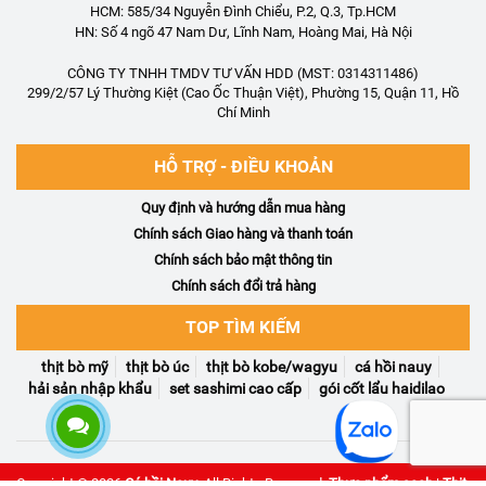
HCM: 585/34 Nguyễn Đình Chiểu, P.2, Q.3, Tp.HCM
HN: Số 4 ngõ 47 Nam Dư, Lĩnh Nam, Hoàng Mai, Hà Nội
CÔNG TY TNHH TMDV TƯ VẤN HDD (MST: 0314311486)
299/2/57 Lý Thường Kiệt (Cao Ốc Thuận Việt), Phường 15, Quận 11, Hồ
Chí Minh
HỖ TRỢ - ĐIỀU KHOẢN
Quy định và hướng dẫn mua hàng
Chính sách Giao hàng và thanh toán
Chính sách bảo mật thông tin
Chính sách đổi trả hàng
TOP TÌM KIẾM
thịt bò mỹ
thịt bò úc
thịt bò kobe/wagyu
cá hồi nauy
hải sản nhập khẩu
set sashimi cao cấp
gói cốt lẩu haidilao
Copyright © 2026
Cá hồi Nauy
. All Rights Reserved.
Thực phẩm sạch
|
Thịt