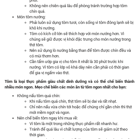
phút.
Không nên chiên quá lâu để phòng tránh trường hợp tôm
chín quá.
Món tôm nướng:
Phải luôn sử dụng tôm tươi, còn sống vì tôm đông lạnh sẽ bị
khô khi nướng.
Tôm có kích cỡ lớn sẽ thích hợp với món nướng hơn. Vì
chúng sẽ giữ được vị khói đặc trưng cho món nướng trong
thịt tôm.
Nên sử dụng lò nướng bằng than để tôm được chín đều và
có mùi thơm hơn.
Cần tẩm ướp gia vị cho tôm ít nhất là 30 phút trước khi
nướng. Vì tôm có lớp vỏ khá dày nên cần phải có thời gian
để gia vị ngấm vào thịt.
Tôm là loại thực phẩm giàu chất dinh dưỡng và có thể chế biến thành
nhiều món ngon. Mẹo chế biến các món ăn từ tôm ngon nhất cho bạn:
Không nấu tôm quá chín:
Khi nấu tôm quá chín, thịt tôm sẽ bị dai và rất nhạt.
Chỉ nên nấu vừa chín tới hoặc để chúng chỉ gần chín thì thịt
mới mềm ngọt và ngon.
Nên chế biến tôm ngay khi mua về:
Vì tôm là một trong những thực phẩm rất nhanh hư.
Tránh để quá lâu vì chất lượng của tôm sẽ giảm sút theo
thời gian.