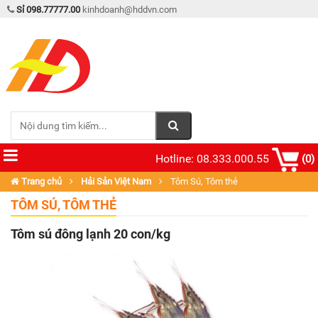
Sỉ 098.77777.00
kinhdoanh@hddvn.com
Hotline: 08.333.000.55
(0)
Trang chủ
Hải Sản Việt Nam
Tôm Sú, Tôm thẻ
TÔM SÚ, TÔM THẺ
Tôm sú đông lạnh 20 con/kg