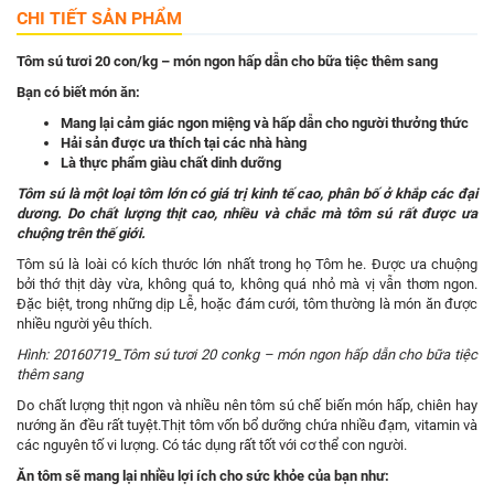
CHI TIẾT SẢN PHẨM
Tôm sú tươi 20 con/kg – món ngon hấp dẫn cho bữa tiệc thêm sang
Bạn có biết món ăn:
M
ang lại cảm giác ngon miệng và hấp dẫn cho người thưởng thức
H
ải sản được ưa thích tại các nhà hàng
Là
thực phẩm giàu chất dinh dưỡng
Tôm sú là một loại tôm lớn có giá trị kinh tế cao
,
phân bố ở khắp các đại
dương
.
Do chất lượng thịt cao,
nhiều và chắc mà tôm sú rất được ưa
chuộng trên thế giới.
Tôm sú là loài có kích thước lớn nhất trong họ Tôm he. Được ưa chuộng
bởi thớ thịt dày vừa, không quá to, không quá nhỏ mà vị vẫn thơm ngon.
Đặc biệt, trong những dịp Lễ, hoặc đám cưới, tôm thường là món ăn được
nhiều người yêu thích.
Hình: 20160719_Tôm sú tươi 20 conkg – món ngon hấp dẫn cho bữa tiệc
thêm sang
Do chất lượng thịt ngon và nhiều nên tôm sú chế biến món hấp, chiên hay
nướng ăn đều rất tuyệt.Thịt tôm vốn bổ dưỡng chứa nhiều đạm, vitamin và
các nguyên tố vi lượng. Có tác dụng rất tốt với cơ thể con người.
Ă
n tôm sẽ mang lại
nhiều lợi ích
cho sức khỏe của bạn
như
: