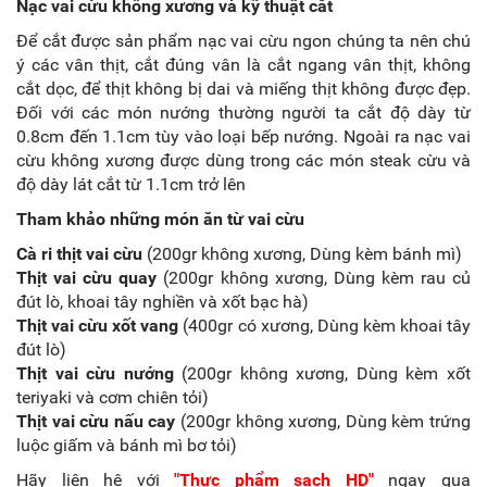
Nạc vai cừu không xương và kỹ thuật cắt
Để cắt được sản phẩm nạc vai cừu ngon chúng ta nên chú
ý các vân thịt, cắt đúng vân là cắt ngang vân thịt, không
cắt dọc, để thịt không bị dai và miếng thịt không được đẹp.
Đối với các món nướng thường người ta cắt độ dày từ
0.8cm đến 1.1cm tùy vào loại bếp nướng. Ngoài ra nạc vai
cừu không xương được dùng trong các món steak cừu và
độ dày lát cắt từ 1.1cm trở lên
Tham khảo những món ăn từ vai cừu
Cà ri thịt vai cừu
(200gr không xương, Dùng kèm bánh mì)
Thịt vai cừu quay
(200gr không xương, Dùng kèm rau củ
đút lò, khoai tây nghiền và xốt bạc hà)
Thịt vai cừu xốt vang
(400gr có xương, Dùng kèm khoai tây
đút lò)
Thịt vai cừu nướng
(200gr không xương, Dùng kèm xốt
teriyaki và cơm chiên tỏi)
Thịt vai cừu nấu cay
(200gr không xương, Dùng kèm trứng
luộc giấm và bánh mì bơ tỏi)
Hãy liên hệ với
"
Thực phẩm sạch HD
"
ngay qua