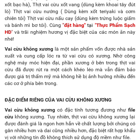
xốt bạc hà), Thịt vai cừu xốt vang (dùng kèm khoai tây đút
lò) Thịt vai cừu nướng ( Dùng kèm xốt teriyaki và cơm
chiên tỏi) Thịt vai cừu nấu cay (dùng kèm trứng luộc giấm
và bánh mì bơ tỏi). Cùng
"
đặt hàng
"
tại
"
Thực Phẩm Sạch
HD
"
và trãi nghiệm hương vị đặc biệt của các món ăn này
nhé!
Vai cừu không xương
là một sản phẩm vốn được nhà sản
xuất và cung cấp lóc ra từ
vai cừu có xương.
Nhờ công
nghệ máy móc hiện đại, phần xương ở bên trong thịt vai
cừu đã được rút ra một cách khéo léo mà vẫn đảm bảo
được giá trị thẩm mỹ mà không hề bị ảnh hưởng nhiều đến
các cơ ở phía bên trong.
ĐẶC ĐIỂM RIÊNG CỦA VAI CỪU KHÔNG XƯƠNG
Vai cừu không xương
có đặc tính tương đương như
file
cừu
không xương. Tuy nhiên, thịt
vai cừu không xương
lại
được đánh giá là ngon hơn hẳn về chất lượng bởi chúng có
gân nhiều hơn và dai cũng nhiều hơn, đặc biệt rất hợp khẩu
vị với những tín đồ không thích sử dụng độ mềm như file.