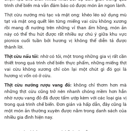
trình chế biến mà vẫn đảm bảo có được món ăn ngon lành.
Thịt cừu nướng mù tạc và mật ong: khéo léo sử dụng mù
tạt và mật ong quết lên từng miếng
vai cừu không xương
rồi mang đi nướng trên những vỉ than ấm hồng, món ăn
này có thể thu hút được rất nhiều sự chú ý giữa khu vực
picnics cuối tuần bởi hương vị không thể diễn tả được
thành lời.
Thịt cừu nấu tỏi:
nhờ có tỏi, một trong những gia vị rất cần
thiết trong quá trình chế biến thực phẩm, những miếng thịt
vai cừu không xương
chỉ còn lại một chút gì đó gọi là
hương vị vốn có ở cừu.
Thịt cừu nướng rượu vang đỏ:
không chỉ thơm hơn mà
những thịt cừu cũng trở nên nhanh chóng mềm hơn hẳn
nhờ rượu vang đỏ đã được tẩm ướp kèm với các loại gia vị
trong quá trình chế biến. Đơn giản và hấp dẫn, đây cũng là
một món ăn thường xuyên được nằm trong danh sách của
nhiều gia đình hiện nay.