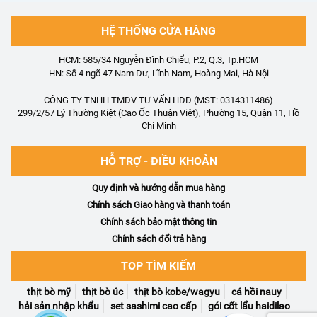
HỆ THỐNG CỬA HÀNG
HCM: 585/34 Nguyễn Đình Chiểu, P.2, Q.3, Tp.HCM
HN: Số 4 ngõ 47 Nam Dư, Lĩnh Nam, Hoàng Mai, Hà Nội
CÔNG TY TNHH TMDV TƯ VẤN HDD (MST: 0314311486)
299/2/57 Lý Thường Kiệt (Cao Ốc Thuận Việt), Phường 15, Quận 11, Hồ
Chí Minh
HỖ TRỢ - ĐIỀU KHOẢN
Quy định và hướng dẫn mua hàng
Chính sách Giao hàng và thanh toán
Chính sách bảo mật thông tin
Chính sách đổi trả hàng
TOP TÌM KIẾM
thịt bò mỹ
thịt bò úc
thịt bò kobe/wagyu
cá hồi nauy
hải sản nhập khẩu
set sashimi cao cấp
gói cốt lẩu haidilao