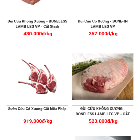
Đùi Cừu Không Xương - BONELESS
Đùi Cừu Có Xương - BONE-IN
LAMB LEG VP - Cắt Steak
LAMB LEG VP
430.000đ/kg
357.000đ/kg
Sườn Cừu Có Xương Cắt kiểu Pháp
ĐÙI CỪU KHÔNG XƯƠNG -
BONELESS LAMB LEG VP - CẮT
MỎNG
919.000đ/kg
523.000đ/kg