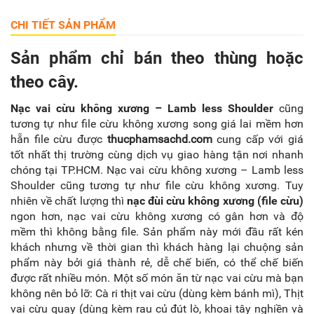
CHI TIẾT SẢN PHẨM
Sản phẩm chỉ bán theo thùng hoặc
theo cây.
Nạc vai cừu không xương – Lamb less Shoulder
cũng
tương tự như file cừu không xương song giá lai mềm hơn
hẵn file cừu được
thucphamsachd.com
cung cấp với giá
tốt nhất thị trường cùng dịch vụ giao hàng tận nơi nhanh
chóng tại TP.HCM. Nạc vai cừu không xương – Lamb less
Shoulder cũng tương tự như file cừu không xương. Tuy
nhiên về chất lượng thì
nạc đùi cừu không xương (file cừu)
ngon hơn, nạc vai cừu không xương có gân hơn và độ
mềm thì không bằng file. Sản phẩm này mới đầu rất kén
khách nhưng về thời gian thì khách hàng lại chuộng sản
phẩm này bởi giá thành rẻ, dễ chế biến, có thể chế biến
được rất nhiều món. Một số món ăn từ nạc vai cừu mà bạn
không nên bỏ lỡ: Cà ri thịt vai cừu (dùng kèm bánh mì), Thịt
vai cừu quay (dùng kèm rau củ đút lò, khoai tây nghiền và