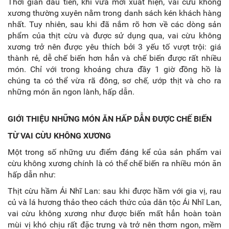
Thời gian đầu tiên, khi vừa mới xuất hiện,
vai cừu không
xương
thường xuyên nằm trong danh sách kén khách hàng
nhất. Tuy nhiên, sau khi đã nắm rõ hơn về các dòng sản
phẩm của thịt cừu và được sử dụng qua,
vai cừu không
xương
trở nên được yêu thích bởi 3 yếu tố vượt trội: giá
thành rẻ, dễ chế biến hơn hẳn và chế biến được rất nhiều
món. Chỉ với trong khoảng chưa đầy 1 giờ đồng hồ là
chúng ta có thể vừa rã đông, sơ chế, ướp thịt và cho ra
những món ăn ngon lành, hấp dẫn.
GIỚI THIỆU NHỮNG MÓN ĂN HẤP DẪN ĐƯỢC CHẾ BIẾN
TỪ VAI CỪU KHÔNG XƯƠNG
Một trong số những ưu điểm đáng kể của sản phẩm
vai
cừu không xương
chính là có thể chế biến ra nhiều món ăn
hấp dẫn như:
Thịt cừu hầm Ái Nhĩ Lan: sau khi được hầm với gia vị, rau
củ và lá hương thảo theo cách thức của dân tộc Ái Nhĩ Lan,
vai cừu không xương
như được biến mất hẳn hoàn toàn
mùi vị khó chịu rất đặc trưng và trở nên thơm ngon, mềm