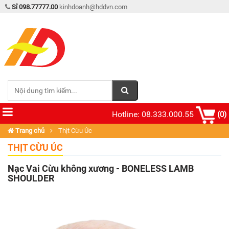
Sỉ 098.77777.00
kinhdoanh@hddvn.com
Hotline: 08.333.000.55
(0)
Trang chủ
Thịt Cừu Úc
THỊT CỪU ÚC
Nạc Vai Cừu không xương - BONELESS LAMB
SHOULDER