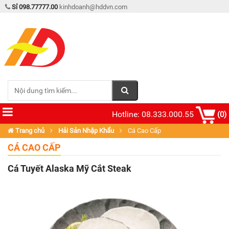
Sỉ 098.77777.00
kinhdoanh@hddvn.com
Hotline: 08.333.000.55
(0)
Trang chủ
Hải Sản Nhập Khẩu
Cá Cao Cấp
CÁ CAO CẤP
Cá Tuyết Alaska Mỹ Cắt Steak