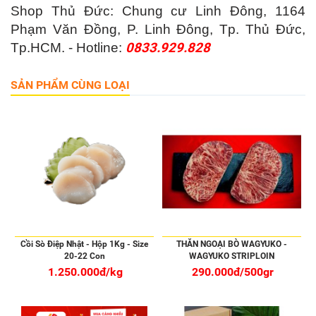
Shop Thủ Đức: Chung cư Linh Đông, 1164
Phạm Văn Đồng, P. Linh Đông, Tp. Thủ Đức,
Tp.HCM. - Hotline:
0833.929.828
SẢN PHẨM CÙNG LOẠI
Cồi Sò Điệp Nhật - Hộp 1Kg - Size
THĂN NGOẠI BÒ WAGYUKO -
20-22 Con
WAGYUKO STRIPLOIN
1.250.000đ/kg
290.000đ/500gr