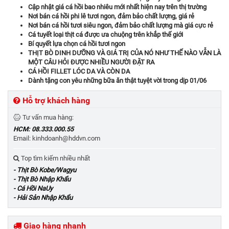
Cập nhật giá cá hồi bao nhiêu mới nhất hiện nay trên thị trường
Nơi bán cá hồi phi lê tươi ngon, đảm bảo chất lượng, giá rẻ
Nơi bán cá hồi tươi siêu ngon, đảm bảo chất lượng mà giá cực rẻ
Cá tuyết loại thịt cá được ưa chuộng trên khắp thế giới
Bí quyết lựa chọn cá hồi tươi ngon
THỊT BÒ DINH DƯỠNG VÀ GIÁ TRỊ CỦA NÓ NHƯ THẾ NÀO VẪN LÀ
MỘT CÂU HỎI ĐƯỢC NHIỀU NGƯỜI ĐẶT RA
CÁ HỒI FILLET LÓC DA VÀ CÒN DA
Dành tặng con yêu những bữa ăn thật tuyệt vời trong dịp 01/06
Hỗ trợ khách hàng
Tư vấn mua hàng:
HCM: 08.333.000.55
Email: kinhdoanh@hddvn.com
Top tìm kiếm nhiều nhất
- Thịt Bò Kobe/Wagyu
- Thịt Bò Nhập Khẩu
- Cá Hồi NaUy
- Hải Sản Nhập Khẩu
Giao hàng nhanh