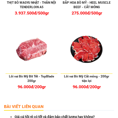
THỊT BÒ WAGYU NHẬT - THĂN NỘI
BẮP HOA BÒ MỸ - HEEL MUSCLE
TENDERLOIN A5
BEEF - CẮT MỎNG
3.937.500đ/500gr
275.000đ/500gr
Lõi vai Bò Mỹ Bít Tết - TopBlade
Lõi vai Bò Mỹ Cắt mỏng - 200gr
200gr
tiện lợi
96.000đ/200gr
96.000đ/200gr
BÀI VIẾT LIÊN QUAN
Giá cá hồi rẻ có tốt và đảm bảo chất lượng hay không?