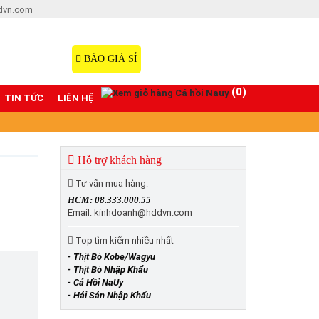
dvn.com
Hotline: 08.333.000.55
098.77777.00
BÁO GIÁ SỈ
(0)
TIN TỨC
LIÊN HỆ
Hỗ trợ khách hàng
Tư vấn mua hàng:
HCM: 08.333.000.55
Email: kinhdoanh@hddvn.com
Top tìm kiếm nhiều nhất
- Thịt Bò Kobe/Wagyu
- Thịt Bò Nhập Khẩu
- Cá Hồi NaUy
- Hải Sản Nhập Khẩu