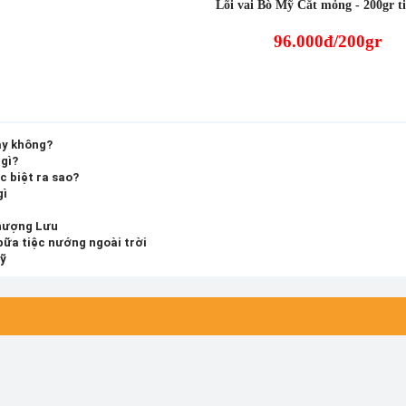
Lõi vai Bò Mỹ Cắt mỏng - 200gr ti
96.000đ/200gr
ay không?
 gì?
c biệt ra sao?
gì
hượng Lưu
bữa tiệc nướng ngoài trời
Mỹ