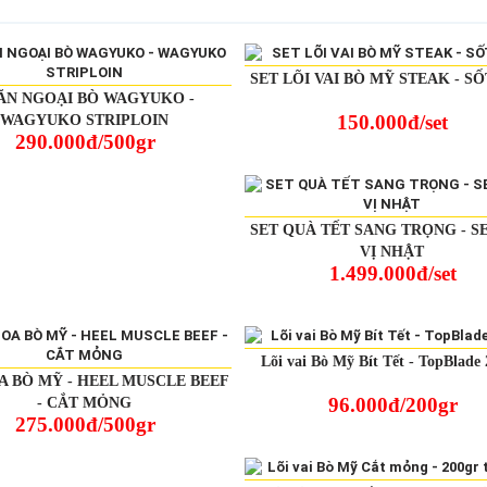
SET LÕI VAI BÒ MỸ STEAK - S
ĂN NGOẠI BÒ WAGYUKO -
150.000đ/set
WAGYUKO STRIPLOIN
290.000đ/500gr
SET QUÀ TẾT SANG TRỌNG - S
VỊ NHẬT
1.499.000đ/set
Lõi vai Bò Mỹ Bít Tết - TopBlade
A BÒ MỸ - HEEL MUSCLE BEEF
96.000đ/200gr
- CẮT MỎNG
275.000đ/500gr