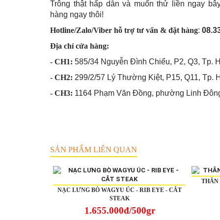
Trông thật hấp dẫn và muốn thử liền ngay bâ
hàng ngay thôi!
Hotline/Zalo/Viber hỗ trợ tư vấn & đặt hàng
:
08.3
Địa chỉ cửa hàng:
- CH1:
585/34 Nguyễn Đình Chiểu, P2, Q3, Tp. HC
- CH2:
299/2/57 Lý Thường Kiệt, P15, Q11, Tp. HC
- CH3:
1164 Phạm Văn Đồng, phường Linh Đông, T
SẢN PHẨM LIÊN QUAN
THĂN 
NẠC LƯNG BÒ WAGYU ÚC - RIB EYE - CẮT
STEAK
1.655.000đ/500gr