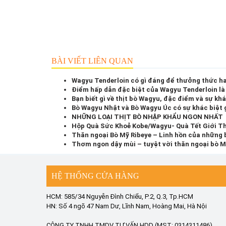
BÀI VIẾT LIÊN QUAN
Wagyu Tenderloin có gì đáng để thưởng thức h
Điểm hấp dẫn đặc biệt của Wagyu Tenderloin là
Bạn biết gì về thịt bò Wagyu, đặc điểm và sự khá
Bò Wagyu Nhật và Bò Wagyu Úc có sự khác biệt 
NHỮNG LOẠI THỊT BÒ NHẬP KHẨU NGON NHẤT
Hộp Quà Sức Khoẻ Kobe/Wagyu- Quà Tết Giới T
Thăn ngoại Bò Mỹ Ribeye – Linh hồn của những 
Thơm ngon dậy mùi – tuyệt vời thăn ngoại bò 
HỆ THỐNG CỬA HÀNG
HCM: 585/34 Nguyễn Đình Chiểu, P.2, Q.3, Tp.HCM
HN: Số 4 ngõ 47 Nam Dư, Lĩnh Nam, Hoàng Mai, Hà Nội
CÔNG TY TNHH TMDV TƯ VẤN HDD (MST: 0314311486)