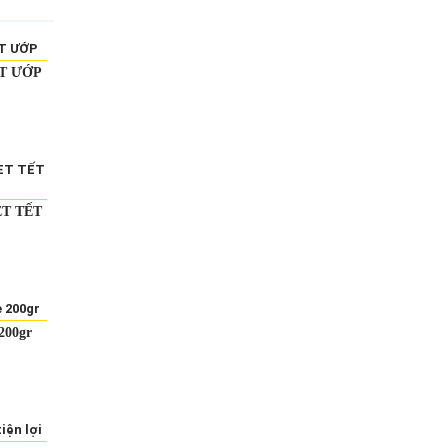
ỐT ƯỚP
ET TẾT
 200gr