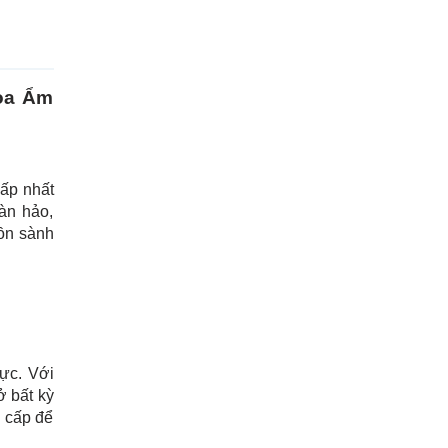
Hoa Ẩm
ấp nhất
àn hảo,
ồn sành
ực. Với
ở bất kỳ
g cấp để