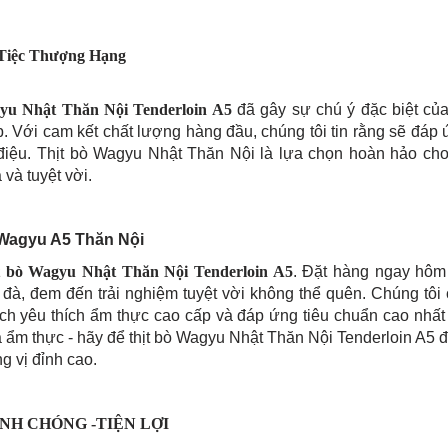
 Tiệc Thượng Hạng
gyu Nhật Thăn Nội Tenderloin A5
đã gây sự chú ý đặc biệt củ
 Với cam kết chất lượng hàng đầu, chúng tôi tin rằng sẽ đáp
điệu. Thịt bò Wagyu Nhật Thăn Nội là lựa chọn hoàn hảo ch
 và tuyệt vời.
 Wagyu A5 Thăn Nội
ịt bò Wagyu Nhật Thăn Nội Tenderloin A5
. Đặt hàng ngay hôm
à, đem đến trải nghiệm tuyệt vời không thể quên. Chúng tôi 
ch yêu thích ẩm thực cao cấp và đáp ứng tiêu chuẩn cao nhất
 ẩm thực - hãy để thịt bò Wagyu Nhật Thăn Nội Tenderloin A5
 vị đỉnh cao.
NH CHÓNG -TIỆN LỢI