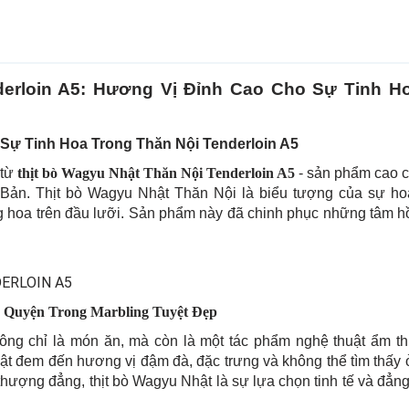
derloin A5: Hương Vị Đỉnh Cao Cho Sự Tinh 
 Sự Tinh Hoa Trong Thăn Nội Tenderloin A5
 từ
thịt bò Wagyu Nhật Thăn Nội Tenderloin A5
- sản phẩm cao c
Bản. Thịt bò Wagyu Nhật Thăn Nội là biểu tượng của sự ho
g hoa trên đầu lưỡi. Sản phẩm này đã chinh phục những tâm h
a Quyện Trong Marbling Tuyệt Đẹp
ng chỉ là món ăn, mà còn là một tác phẩm nghệ thuật ẩm th
t đem đến hương vị đậm đà, đặc trưng và không thể tìm thấy 
 thượng đẳng, thịt bò Wagyu Nhật là sự lựa chọn tinh tế và đẳn