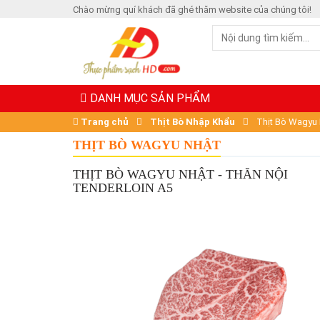
Chào mừng quí khách đã ghé thăm website của chúng tôi!
DANH MỤC SẢN PHẨM
Trang chủ
Thịt Bò Nhập Khẩu
Thịt Bò Wagyu 
THỊT BÒ WAGYU NHẬT
THỊT BÒ WAGYU NHẬT - THĂN NỘI
TENDERLOIN A5