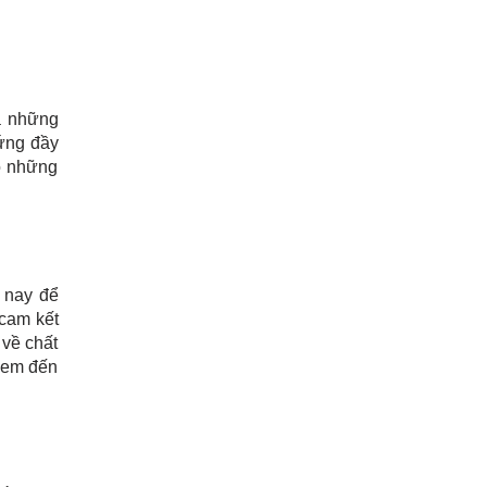
a những
 ứng đầy
o những
 nay để
cam kết
 về chất
 đem đến