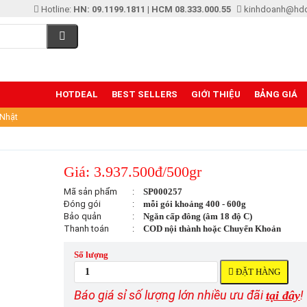
Hotline:
HN: 09.1199.1811
|
HCM 08.333.000.55
kinhdoanh@hd
HOTDEAL
BEST SELLERS
GIỚI THIỆU
BẢNG GIÁ
Nhật
Giá: 3.937.500đ/500gr
Mã sản phẩm
:
SP000257
Đóng gói
:
mỗi gói khoảng 400 - 600g
Bảo quản
:
Ngăn cấp đông (âm 18 độ C)
Thanh toán
:
COD nội thành hoặc Chuyển Khoản
Số lượng
ĐẶT HÀNG
Báo giá sỉ số lượng lớn nhiều ưu đãi
!
tại đây