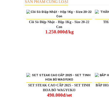
SẢN PHẨM CÙNG LOẠI
Cồi Sò Điệp Nhật - Hộp 1Kg - Size 20-22
TH
Con
1.250.000đ/kg
SET STEAK CAO CẤP 2025 - SET TINH
BẮP HO
HOA BÒ WAGYUKO
490.000đ/set