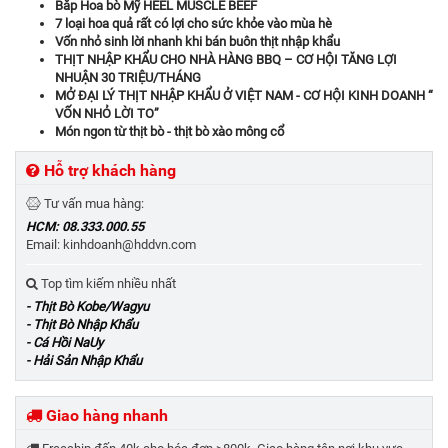
Bắp Hoa bò Mỹ HEEL MUSCLE BEEF
7 loại hoa quả rất có lợi cho sức khỏe vào mùa hè
Vốn nhỏ sinh lời nhanh khi bán buôn thịt nhập khẩu
THỊT NHẬP KHẨU CHO NHÀ HÀNG BBQ – CƠ HỘI TĂNG LỢI
NHUẬN 30 TRIỆU/THÁNG
MỞ ĐẠI LÝ THỊT NHẬP KHẨU Ở VIỆT NAM - CƠ HỘI KINH DOANH “
VỐN NHỎ LỜI TO”
Món ngon từ thịt bò - thịt bò xào mông cổ
Hỗ trợ khách hàng
Tư vấn mua hàng:
HCM: 08.333.000.55
Email: kinhdoanh@hddvn.com
Top tìm kiếm nhiều nhất
- Thịt Bò Kobe/Wagyu
- Thịt Bò Nhập Khẩu
- Cá Hồi NaUy
- Hải Sản Nhập Khẩu
Giao hàng nhanh