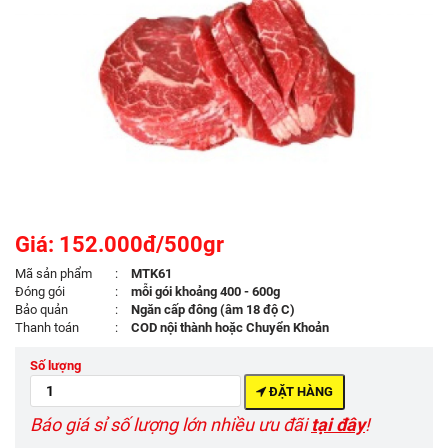
Giá: 152.000đ/500gr
Mã sản phẩm
:
MTK61
Đóng gói
:
mỗi gói khoảng 400 - 600g
Bảo quản
:
Ngăn cấp đông (âm 18 độ C)
Thanh toán
:
COD nội thành hoặc Chuyển Khoản
Số lượng
ĐẶT HÀNG
Báo giá sỉ số lượng lớn nhiều ưu đãi
tại đây
!