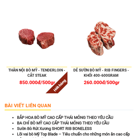
THĂN NỘI BÒ MỸ - TENDERLOIN -
DẺ SƯỜN BÒ MỸ - RIB FINGERS -
CẮT STEAK
KHỐI 400-600GRAM
Hết hàng
850.000đ/500gr
260.000đ/500gr
BÀI VIẾT LIÊN QUAN
BẮP HOA BÒ MỸ CAO CẤP THÁI MỎNG THEO YÊU CẦU
BA CHỈ BÒ MỸ CAO CẤP THÁI MỎNG THEO YÊU CẦU
Sườn Bò Rút Xương SHORT RIB BONELESS
Lõi vai bò Mỹ Top Blade – Tiêu chuẩn cho những món ăn cao cấp