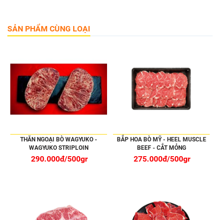
SẢN PHẨM CÙNG LOẠI
THĂN NGOẠI BÒ WAGYUKO -
BẮP HOA BÒ MỸ - HEEL MUSCLE
WAGYUKO STRIPLOIN
BEEF - CẮT MỎNG
290.000đ/500gr
275.000đ/500gr