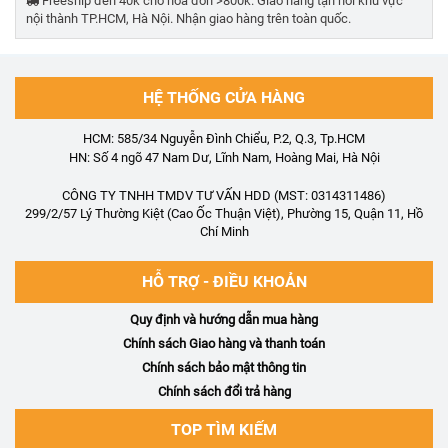
Freeship đến 40k cho hóa đơn >800k. Giao hàng tận nơi khu vực
nội thành TP.HCM, Hà Nội. Nhận giao hàng trên toàn quốc.
HỆ THỐNG CỬA HÀNG
HCM: 585/34 Nguyễn Đình Chiểu, P.2, Q.3, Tp.HCM
HN: Số 4 ngõ 47 Nam Dư, Lĩnh Nam, Hoàng Mai, Hà Nội
CÔNG TY TNHH TMDV TƯ VẤN HDD (MST: 0314311486)
299/2/57 Lý Thường Kiệt (Cao Ốc Thuận Việt), Phường 15, Quận 11, Hồ
Chí Minh
HỖ TRỢ - ĐIỀU KHOẢN
Quy định và hướng dẫn mua hàng
Chính sách Giao hàng và thanh toán
Chính sách bảo mật thông tin
Chính sách đổi trả hàng
TOP TÌM KIẾM