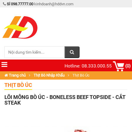
Sỉ 098.77777.00
kinhdoanh@hddvn.com
Hotline: 08.333.000.55
(0)
Trang chủ
Thịt Bò Nhập Khẩu
Thịt Bò Úc
THỊT BÒ ÚC
LÕI MÔNG BÒ ÚC - BONELESS BEEF TOPSIDE - CẮT
STEAK