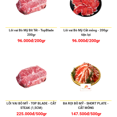
Lõi vai Bò Mỹ Bít Tết - TopBlade
Lõi vai Bò Mỹ Cắt mỏng - 200gr
200gr
tiện lợi
96.000đ/200gr
96.000đ/200gr
LÕI VAI BÒ MỸ - TOP BLADE - CẮT
BA RỌI BÒ MỸ - SHORT PLATE -
STEAK (1,5CM)
CẮT MỎNG
225.000đ/500gr
147.500đ/500gr