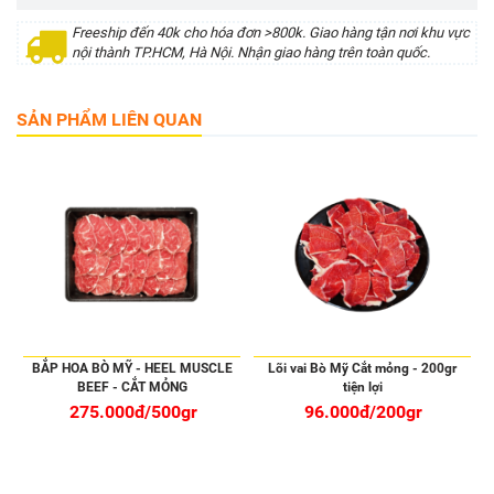
Freeship đến 40k cho hóa đơn >800k. Giao hàng tận nơi khu vực
nội thành TP.HCM, Hà Nội. Nhận giao hàng trên toàn quốc.
SẢN PHẨM LIÊN QUAN
BẮP HOA BÒ MỸ - HEEL MUSCLE
Lõi vai Bò Mỹ Cắt mỏng - 200gr
BEEF - CẮT MỎNG
tiện lợi
275.000đ/500gr
96.000đ/200gr