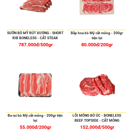
SƯỜN BÒ MỸ RÚT XƯƠNG - SHORT
Bắp hoa bò Mỹ cắt mỏng - 200gr
RIB BONELESS - CẮT STEAK
tiện lợi
787.000đ/500gr
80.000đ/200gr
Ba rọi bò Mỹ cắt mỏng - 200gr tiện
LÕI MÔNG BÒ ÚC - BONELESS
lợi
BEEF TOPSIDE - CẮT MỎNG
55.000đ/200gr
152.000đ/500gr