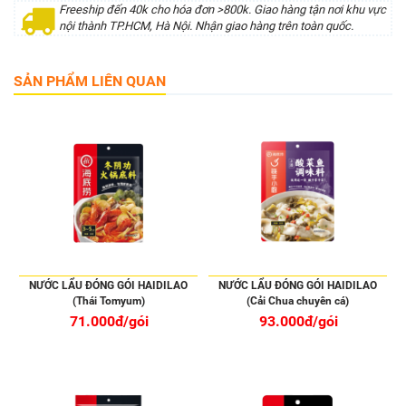
Freeship đến 40k cho hóa đơn >800k. Giao hàng tận nơi khu vực
nội thành TP.HCM, Hà Nội. Nhận giao hàng trên toàn quốc.
SẢN PHẨM LIÊN QUAN
NƯỚC LẨU ĐÓNG GÓI HAIDILAO
NƯỚC LẨU ĐÓNG GÓI HAIDILAO
(Thái Tomyum)
(Cải Chua chuyên cá)
71.000đ/gói
93.000đ/gói