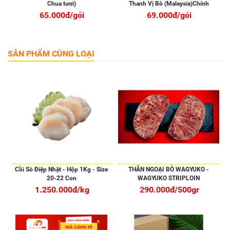
Chua tươi)
Thanh Vị Bò (Malaysia)Chính
Nghạch
65.000đ/gói
69.000đ/gói
SẢN PHẨM CÙNG LOẠI
Cồi Sò Điệp Nhật - Hộp 1Kg - Size
THĂN NGOẠI BÒ WAGYUKO -
20-22 Con
WAGYUKO STRIPLOIN
1.250.000đ/kg
290.000đ/500gr