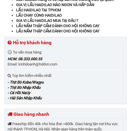
GIA VỊ LẨU HAIDILAO NÀO NGON VÀ HẤP DẪN
LẨU HAIDILAO TẠI TPHCM
LẨU CHAY CÙNG HAIDILAO
GIA VỊ LẨU HAIDILAO MUA TẠI ĐÂU ?
LẨU NẤM THẬP CẨM DÀNH CHO HỘI KHÔNG CAY
LẨU NẤM THẬP CẨM DÀNH CHO HỘI KHÔNG CAY
Hỗ trợ khách hàng
Tư vấn mua hàng:
HCM: 08.333.000.55
Email: kinhdoanh@hddvn.com
Top tìm kiếm nhiều nhất
- Thịt Bò Kobe/Wagyu
- Thịt Bò Nhập Khẩu
- Cá Hồi NaUy
- Hải Sản Nhập Khẩu
Giao hàng nhanh
Freeship đến 40k cho hóa đơn >800k. Giao hàng tận nơi khu vực
nội thành TP.HCM, Hà Nội. Nhận giao hàng trên toàn quốc.