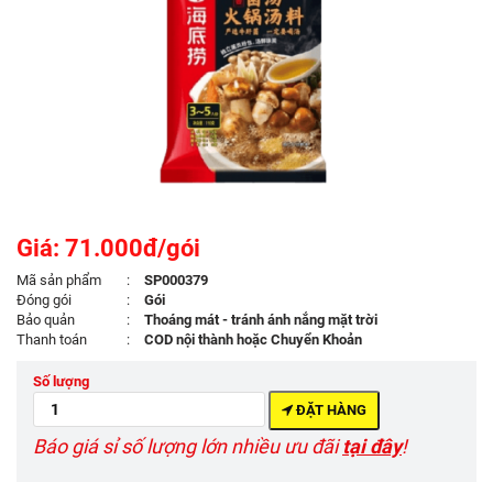
Giá: 71.000đ/gói
Mã sản phẩm
:
SP000379
Đóng gói
:
Gói
Bảo quản
:
Thoáng mát - tránh ánh nắng mặt trời
Thanh toán
:
COD nội thành hoặc Chuyển Khoản
Số lượng
ĐẶT HÀNG
Báo giá sỉ số lượng lớn nhiều ưu đãi
tại đây
!