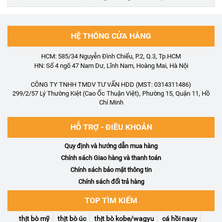
HỆ THỐNG CỬA HÀNG
HCM: 585/34 Nguyễn Đình Chiểu, P.2, Q.3, Tp.HCM
HN: Số 4 ngõ 47 Nam Dư, Lĩnh Nam, Hoàng Mai, Hà Nội
CÔNG TY TNHH TMDV TƯ VẤN HDD (MST: 0314311486)
299/2/57 Lý Thường Kiệt (Cao Ốc Thuận Việt), Phường 15, Quận 11, Hồ
Chí Minh
HỖ TRỢ - ĐIỀU KHOẢN
Quy định và hướng dẫn mua hàng
Chính sách Giao hàng và thanh toán
Chính sách bảo mật thông tin
Chính sách đổi trả hàng
TOP TÌM KIẾM
thịt bò mỹ
thịt bò úc
thịt bò kobe/wagyu
cá hồi nauy