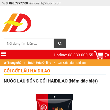
Sỉ 098.77777.00
kinhdoanh@hddvn.com
Hotline: 08.333.000.55
(0)
Trang chủ
Bách Hóa Online
Gói Cốt Lẩu Haidilao
GÓI CỐT LẨU HAIDILAO
NƯỚC LẨU ĐÓNG GÓI HAIDILAO (Nấm đặc biệt)