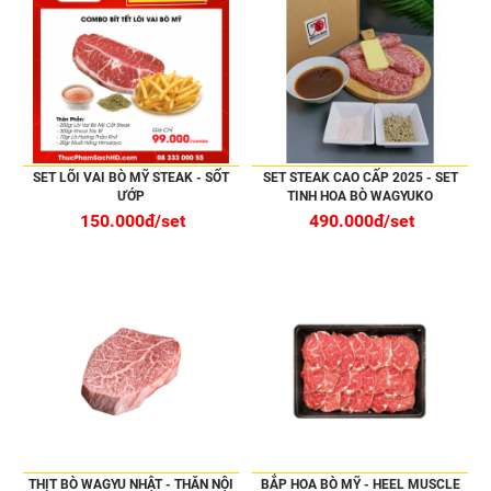
SET LÕI VAI BÒ MỸ STEAK - SỐT
SET STEAK CAO CẤP 2025 - SET
ƯỚP
TINH HOA BÒ WAGYUKO
150.000đ/set
490.000đ/set
THỊT BÒ WAGYU NHẬT - THĂN NỘI
BẮP HOA BÒ MỸ - HEEL MUSCLE