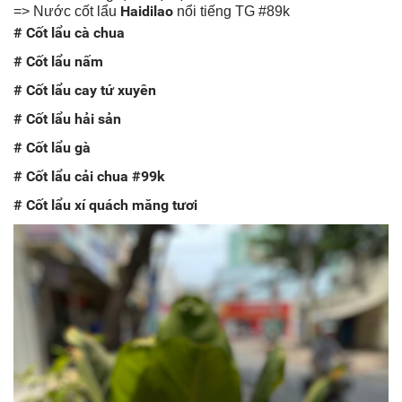
Haidilao
=> Nước cốt lẩu
nổi tiếng TG #89k
# Cốt lẩu cà chua
# Cốt lẩu nấm
# Cốt lẩu cay tứ xuyên
# Cốt lẩu hải sản
# Cốt lẩu gà
# Cốt lẩu cải chua #99k
# Cốt lẩu xí quách măng tươi