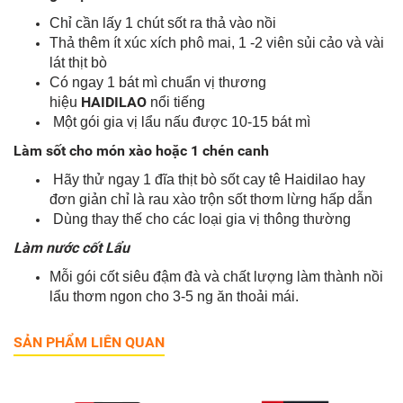
Chỉ cần lấy 1 chút sốt ra thả vào nồi
Thả thêm ít xúc xích phô mai, 1 -2 viên sủi cảo và vài
lát thịt bò
Có ngay 1 bát mì chuẩn vị thương
HAIDILAO
hiệu
nổi tiếng
Một gói gia vị lẩu nấu được 10-15 bát mì
Làm sốt cho món xào hoặc 1 chén canh
Hãy thử ngay 1 đĩa thịt bò sốt cay tê Haidilao hay
đơn giản chỉ là rau xào trộn sốt thơm lừng hấp dẫn
Dùng thay thế cho các loại gia vị thông thường
Làm nước cốt Lẩu
Mỗi gói cốt siêu đậm đà và chất lượng làm thành nồi
lẩu thơm ngon cho 3-5 ng ăn thoải mái.
SẢN PHẨM LIÊN QUAN