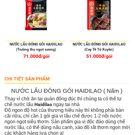
NƯỚC LẨU ĐÓNG GÓI HAIDILAO
NƯỚC LẨU ĐÓNG GÓI HAIDILAO
(Trường thọ ngọt xương)
(Cay Tê Tứ Xuyên)
71.000đ/gói
51.000đ/gói
CHI TIẾT SẢN PHẨM
NƯỚC LẨU ĐÓNG GÓI HAIDILAO ( Nấm )
Thay vì chờ ăn tại quán đông đúc thì chúng ta có thể tự
Haidilao
chế nước lẩu
ngay tại nhà
Độ ngon độ hot của thương hiệu này thì không phải bàn
cãi nữa, chỉ cần 1 gói gia vị lẩu chế được 1-2 nồi nước
ngon ngọt siêu thơm. Sản phẩm gia vị độc đáo dùng chế
nước lẩu, có thể dùng nấu canh, xào đồ rất thơm ngon mời
các khách hàng lựa chọn ạ!