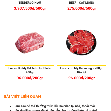
TENDERLOIN A5
BEEF - CẮT MỎNG
3.937.500đ/500gr
275.000đ/500gr
Lõi vai Bò Mỹ Bít Tết - TopBlade
Lõi vai Bò Mỹ Cắt mỏng - 200gr
200gr
tiện lợi
96.000đ/200gr
96.000đ/200gr
BÀI VIẾT LIÊN QUAN
Làm sao có thể thưởng thức lẩu Haidilao tại nhà, thoải mái
Lẩu Haidilao mang về có hấp dẫn như thưởng thức tại quán?