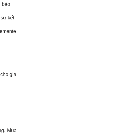
, bào
 sự kết
lemente
 cho gia
ng. Mua