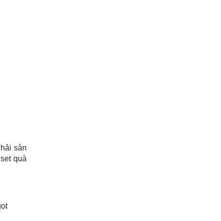
 hải sản
 set quà
gọt