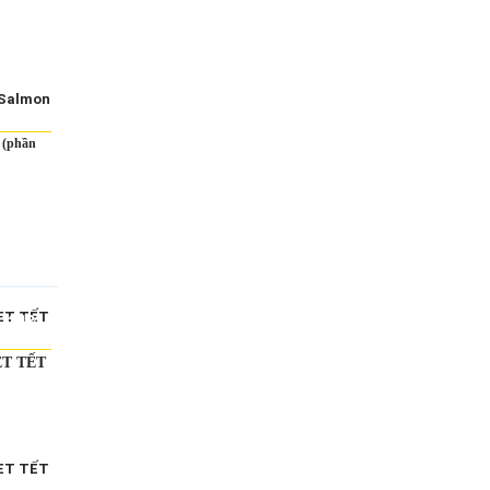
n (phần
-21%
ET TẾT