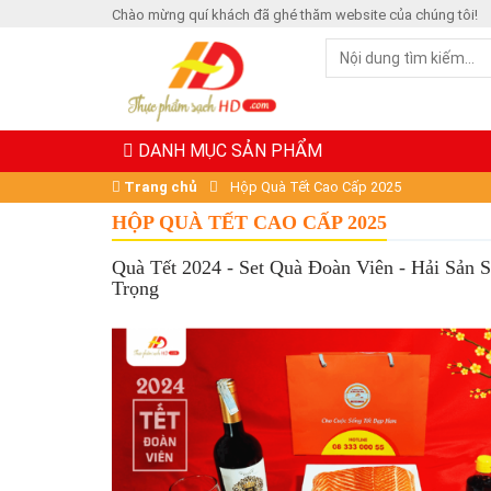
Chào mừng quí khách đã ghé thăm website của chúng tôi!
DANH MỤC SẢN PHẨM
Trang chủ
Hộp Quà Tết Cao Cấp 2025
HỘP QUÀ TẾT CAO CẤP 2025
Quà Tết 2024 - Set Quà Đoàn Viên - Hải Sản 
Trọng