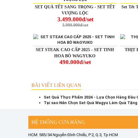
SET QUÀ TẾT SANG TRỌNG - SET TẾT
Set Tết 
VƯỢNG LỘC
3.499.000đ/set
3.999.000đ/set
SET STEAK CAO CẤP 2025 - SET TINH
THỊT 
HOA BÒ WAGYUKO
490.000đ/set
BÀI VIẾT LIÊN QUAN
Set Quà Thực Phẩm 2024 - Lựa Chọn Hàng Đầu 
Tại sao Nên Chọn Set Quà Wagyu Làm Quà Tặng
HỆ THỐNG CỬA HÀNG
HCM: 585/34 Nguyễn Đình Chiểu, P.2, Q.3, Tp.HCM