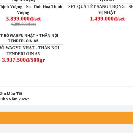
Thịnh Vượng - Set Tinh Hoa Thịnh
SET QUÀ TẾT SANG TRỌNG - S
Vượng
VỊ NHẬT
3.899.000đ/set
1.499.000đ/set
4.299.000đ/set
BÒ WAGYU NHẬT - THĂN NỘI
TENDERLOIN A5
3.937.500đ/500gr
Cho Mùa Tết
 Cho Năm 2024?