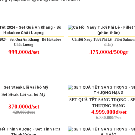
2024 - Set Quà An Khang - Bò Hokubee
Cá Hồi Nauy Tươi Phi Lê - Fillet Salmo
Chất Lượng
thân)
999.000đ/set
375.000đ/500gr
-12%
Set Steak Lõi vai bò Mỹ
SET QUÀ TẾT SANG TRỌNG - S
370.000đ/set
THƯỢNG HẠNG
4.999.000đ/set
420.000đ/set
6.330.000đ/set
-9%