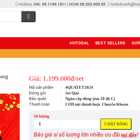
Hotline:
HN: 09.1199.1811
|
HCM 08.333.000.55
kinhdoanh@hd
HOTDEAL
BEST SELLERS
GIỚ
Sang
Giá: 1.199.000đ/set
Mã sản phẩm
:
4QUATET2024
Đóng gói
:
Set Quà
Bảo quản
:
Ngăn cấp đông (âm 18 độ C)
Thanh toán
:
COD nội thành hoặc Chuyển Khoản
Số lượng
ĐẶT HÀNG
Báo giá sỉ số lượng lớn nhiều ưu đãi
!
tại đây