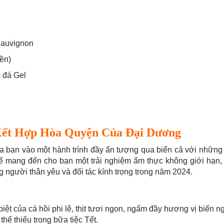
Sauvignon
ền)
 đá Gel
 Kết Hợp Hòa Quyện Của Đại Dương
a bạn vào một hành trình đầy ấn tượng qua biển cả với những
 để mang đến cho bạn một trải nghiệm ẩm thực không giới hạn,
 người thân yêu và đối tác kính trọng trong năm 2024.
ệt của cá hồi phi lê, thịt tươi ngon, ngấm đầy hương vị biển n
hể thiếu trong bữa tiệc Tết.