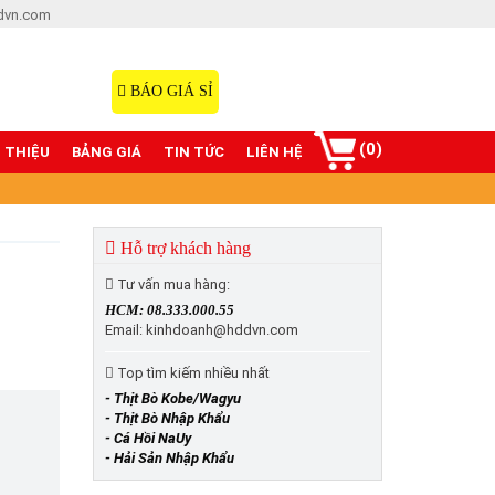
dvn.com
Hotline: 08.333.000.55
098.77777.00
BÁO GIÁ SỈ
(0)
I THIỆU
BẢNG GIÁ
TIN TỨC
LIÊN HỆ
Hỗ trợ khách hàng
Tư vấn mua hàng:
HCM: 08.333.000.55
Email: kinhdoanh@hddvn.com
Top tìm kiếm nhiều nhất
- Thịt Bò Kobe/Wagyu
- Thịt Bò Nhập Khẩu
- Cá Hồi NaUy
- Hải Sản Nhập Khẩu