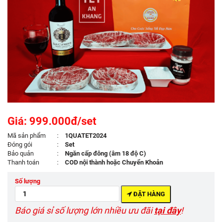
Giá: 999.000đ/set
Mã sản phẩm
:
1QUATET2024
Đóng gói
:
Set
Bảo quản
:
Ngăn cấp đông (âm 18 độ C)
Thanh toán
:
COD nội thành hoặc Chuyển Khoản
Số lượng
ĐẶT HÀNG
Báo giá sỉ số lượng lớn nhiều ưu đãi
tại đây
!