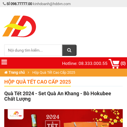
Sỉ 098.77777.00
kinhdoanh@hddvn.com
Hotline: 08.333.000.55
(0)
Trang chủ
Hộp Quà Tết Cao Cấp 2025
HỘP QUÀ TẾT CAO CẤP 2025
Quà Tết 2024 - Set Quà An Khang - Bò Hokubee
Chất Lượng