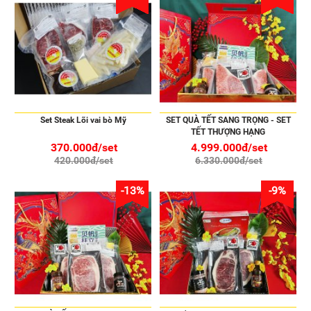
Set Steak Lõi vai bò Mỹ
SET QUÀ TẾT SANG TRỌNG - SET
TẾT THƯỢNG HẠNG
370.000đ/set
4.999.000đ/set
420.000đ/set
6.330.000đ/set
-13%
-9%