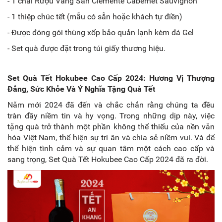
- 1 chai Rượu Vang San Clemente Cabernet Sauvignon
- 1 thiệp chúc tết (mẫu có sẵn hoặc khách tự điền)
- Được đóng gói thùng xốp bảo quản lạnh kèm đá Gel
- Set quà được đặt trong túi giấy thương hiệu.
Set Quà Tết Hokubee Cao Cấp 2024: Hương Vị Thượng
Đẳng, Sức Khỏe Và Ý Nghĩa Tặng Quà Tết
Năm mới 2024 đã đến và chắc chắn rằng chúng ta đều
tràn đầy niềm tin và hy vọng. Trong những dịp này, việc
tặng quà trở thành một phần không thể thiếu của nền văn
hóa Việt Nam, thể hiện sự tri ân và chia sẻ niềm vui. Và để
thể hiện tình cảm và sự quan tâm một cách cao cấp và
sang trọng, Set Quà Tết Hokubee Cao Cấp 2024 đã ra đời.