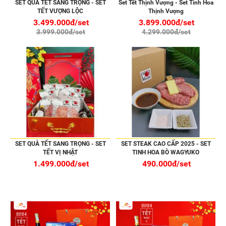
SET QUÀ TẾT SANG TRỌNG - SET
Set Tết Thịnh Vượng - Set Tinh Hoa
TẾT VƯỢNG LỘC
Thịnh Vượng
3.499.000đ/set
3.899.000đ/set
3.999.000đ/set
4.299.000đ/set
SET QUÀ TẾT SANG TRỌNG - SET
SET STEAK CAO CẤP 2025 - SET
TẾT VỊ NHẬT
TINH HOA BÒ WAGYUKO
1.499.000đ/set
490.000đ/set