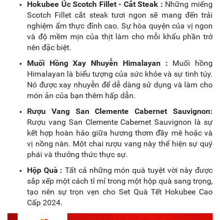
Hokubee Úc Scotch Fillet - Cắt Steak :
Những miếng
Scotch Fillet cắt steak tươi ngon sẽ mang đến trải
nghiệm ẩm thực đỉnh cao. Sự hòa quyện của vị ngon
và độ mềm mịn của thịt làm cho mỗi khẩu phần trở
nên đặc biệt.
Muối Hồng Xay Nhuyễn Himalayan :
Muối hồng
Himalayan là biểu tượng của sức khỏe và sự tinh túy.
Nó được xay nhuyễn để dễ dàng sử dụng và làm cho
món ăn của bạn thêm hấp dẫn.
Rượu Vang San Clemente Cabernet Sauvignon:
Rượu vang San Clemente Cabernet Sauvignon là sự
kết hợp hoàn hảo giữa hương thơm đầy mê hoặc và
vị nồng nàn. Một chai rượu vang này thể hiện sự quý
phái và thưởng thức thực sự.
Hộp Quà :
Tất cả những món quà tuyệt vời này được
sắp xếp một cách tỉ mỉ trong một hộp quà sang trọng,
tạo nên sự trọn vẹn cho Set Quà Tết Hokubee Cao
Cấp 2024.