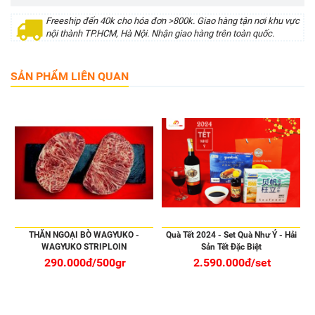
Freeship đến 40k cho hóa đơn >800k. Giao hàng tận nơi khu vực
nội thành TP.HCM, Hà Nội. Nhận giao hàng trên toàn quốc.
SẢN PHẨM LIÊN QUAN
THĂN NGOẠI BÒ WAGYUKO -
Quà Tết 2024 - Set Quà Như Ý - Hải
WAGYUKO STRIPLOIN
Sản Tết Đặc Biệt
290.000đ/500gr
2.590.000đ/set