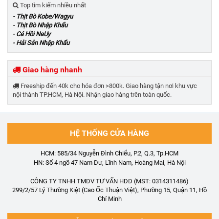
Top tìm kiếm nhiều nhất
- Thịt Bò Kobe/Wagyu
- Thịt Bò Nhập Khẩu
- Cá Hồi NaUy
- Hải Sản Nhập Khẩu
Giao hàng nhanh
Freeship đến 40k cho hóa đơn >800k. Giao hàng tận nơi khu vực
nội thành TP.HCM, Hà Nội. Nhận giao hàng trên toàn quốc.
HỆ THỐNG CỬA HÀNG
HCM: 585/34 Nguyễn Đình Chiểu, P.2, Q.3, Tp.HCM
HN: Số 4 ngõ 47 Nam Dư, Lĩnh Nam, Hoàng Mai, Hà Nội
CÔNG TY TNHH TMDV TƯ VẤN HDD (MST: 0314311486)
299/2/57 Lý Thường Kiệt (Cao Ốc Thuận Việt), Phường 15, Quận 11, Hồ
Chí Minh