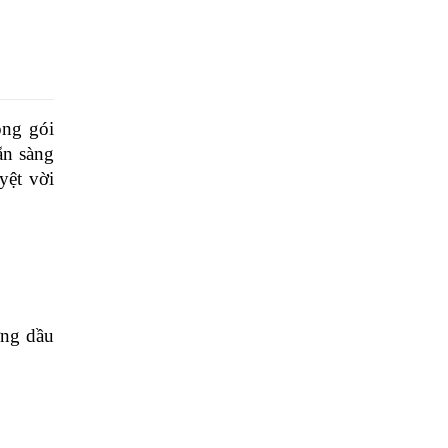
ng gói 
n sàng 
ệt vời 
ng dầu 