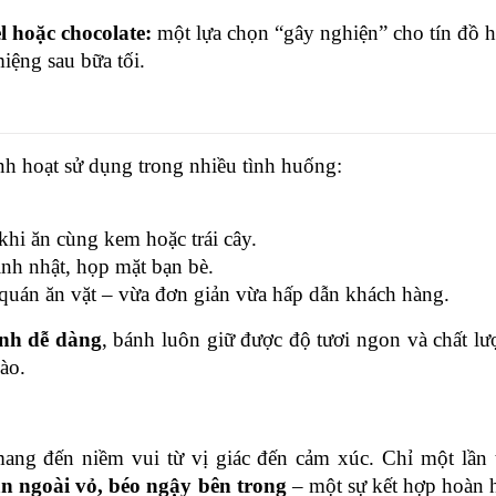
l hoặc chocolate:
 một lựa chọn “gây nghiện” cho tín đồ h
iệng sau bữa tối.
inh hoạt sử dụng trong nhiều tình huống:
 khi ăn cùng kem hoặc trái cây.
sinh nhật, họp mặt bạn bè.
 quán ăn vặt – vừa đơn giản vừa hấp dẫn khách hàng.
ạnh dễ dàng
, bánh luôn giữ được độ tươi ngon và chất lượ
ào.
mang đến niềm vui từ vị giác đến cảm xúc. Chỉ một lần 
an ngoài vỏ, béo ngậy bên trong
 – một sự kết hợp hoàn h