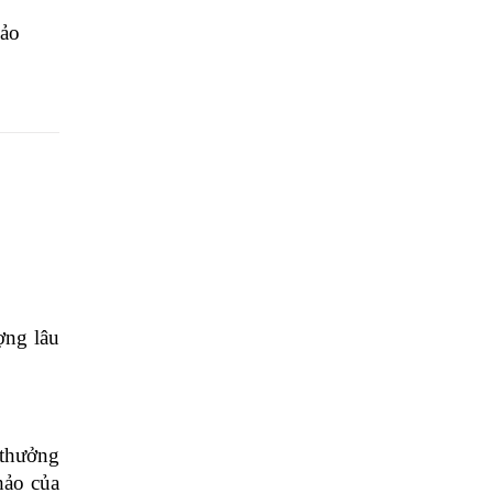
ảo 
ng lâu 
thưởng 
ảo của 