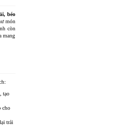
i, béo 
hư món 
nh còn 
a mang 
ch:
 tạo 
 cho 
i trải 