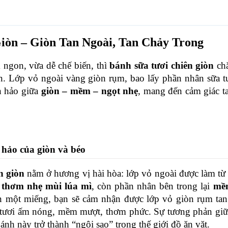
iòn – Giòn Tan Ngoài, Tan Chảy Trong
ngon, vừa dễ chế biến, thì 
bánh sữa tươi chiên giòn
 ch
. Lớp vỏ ngoài vàng giòn rụm, bao lấy phần nhân sữa tư
 hảo giữa 
giòn – mềm – ngọt nhẹ
, mang đến cảm giác ta
 hảo của giòn và béo
n giòn
 nằm ở hương vị hài hòa: lớp vỏ ngoài được làm từ
 thơm nhẹ mùi lúa mì
, còn phần nhân bên trong lại 
mềm
n một miếng, bạn sẽ cảm nhận được lớp vỏ giòn rụm tan
a tươi ấm nóng, mềm mượt, thơm phức. Sự tương phản giữ
nh này trở thành “ngôi sao” trong thế giới đồ ăn vặt.