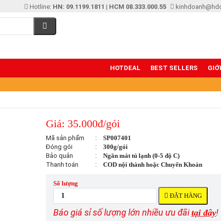
Hotline:
HN: 09.1199.1811
|
HCM 08.333.000.55
kinhdoanh@hd
HOTDEAL
BEST SELLERS
GIỚ
Giá: 35.000đ/gói
Mã sản phẩm
:
SP007401
Đóng gói
:
300g/gói
Bảo quản
:
Ngăn mát tủ lạnh (0-5 độ C)
Thanh toán
:
COD nội thành hoặc Chuyển Khoản
Số lượng
ĐẶT HÀNG
Báo giá sỉ số lượng lớn nhiều ưu đãi
!
tại đây