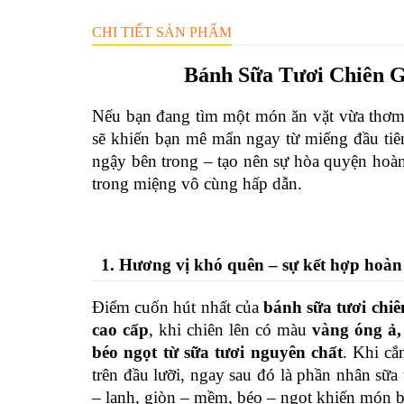
CHI TIẾT SẢN PHẨM
Bánh Sữa Tươi Chiên G
Nếu bạn đang tìm một món ăn vặt vừa thơm 
sẽ khiến bạn mê mẩn ngay từ miếng đầu tiên
ngậy bên trong – tạo nên sự hòa quyện hoàn
trong miệng vô cùng hấp dẫn.
1. Hương vị khó quên – sự kết hợp hoàn
Điểm cuốn hút nhất của 
bánh sữa tươi chiê
cao cấp
, khi chiên lên có màu 
vàng óng ả,
béo ngọt từ sữa tươi nguyên chất
.
 Khi cắ
trên đầu lưỡi, ngay sau đó là phần nhân sữ
– lạnh, giòn – mềm, béo – ngọt khiến món bá