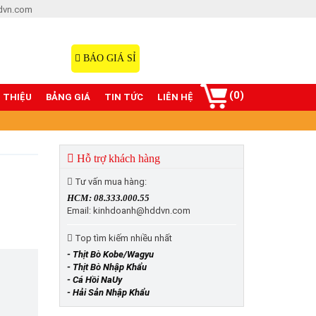
dvn.com
Hotline: 08.333.000.55
098.77777.00
BÁO GIÁ SỈ
(0)
I THIỆU
BẢNG GIÁ
TIN TỨC
LIÊN HỆ
Hỗ trợ khách hàng
Tư vấn mua hàng:
HCM: 08.333.000.55
Email: kinhdoanh@hddvn.com
Top tìm kiếm nhiều nhất
- Thịt Bò Kobe/Wagyu
- Thịt Bò Nhập Khẩu
- Cá Hồi NaUy
- Hải Sản Nhập Khẩu