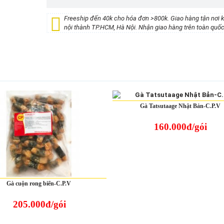
Freeship đến 40k cho hóa đơn >800k. Giao hàng tận nơi 
nội thành TP.HCM, Hà Nội. Nhận giao hàng trên toàn quốc
Gà Tatsutaage Nhật Bản-C.P.V
160.000đ/gói
Gà cuộn rong biển-C.P.V
205.000đ/gói