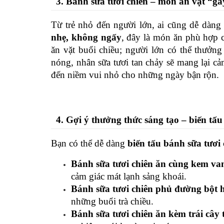
3. Bánh sữa tươi chiên – món ăn vặt “gâ
Từ trẻ nhỏ đến người lớn, ai cũng dễ dàng
nhẹ, không ngấy
, đây là món ăn phù hợp c
ăn vặt buổi chiều; người lớn có thể thưởng
nóng, nhân sữa tươi tan chảy sẽ mang lại c
đến niềm vui nhỏ cho những ngày bận rộn.
4. Gợi ý thưởng thức sáng tạo – biến tấ
Bạn có thể dễ dàng 
biến tấu bánh sữa tươi 
Bánh sữa tươi chiên ăn cùng kem van
cảm giác mát lạnh sảng khoái.
Bánh sữa tươi chiên phủ đường bột h
những buổi trà chiều.
Bánh sữa tươi chiên ăn kèm trái cây 