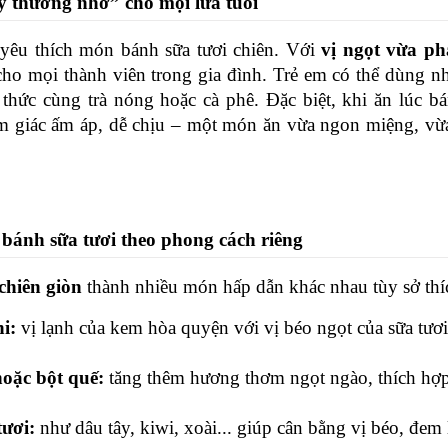
y thương nhớ” cho mọi lứa tuổi
 yêu thích món bánh sữa tươi chiên. Với 
vị ngọt vừa phả
ho mọi thành viên trong gia đình.
 Trẻ em có thể dùng n
 thức cùng trà nóng hoặc cà phê. Đặc biệt, khi ăn lúc bá
ảm giác ấm áp, dễ chịu – một món ăn vừa ngon miệng, vừ
u bánh sữa tươi theo phong cách riêng
chiên giòn
 thành nhiều món hấp dẫn khác nhau tùy sở thí
i:
 vị lạnh của kem hòa quyện với vị béo ngọt của sữa tươi,
oặc bột quế:
 tăng thêm hương thơm ngọt ngào, thích hợp
tươi:
 như dâu tây, kiwi, xoài... giúp cân bằng vị béo, đem lạ