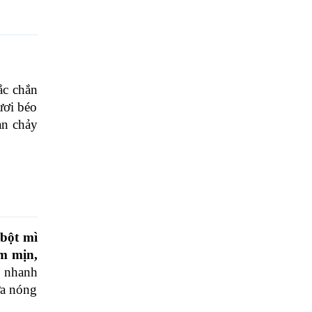
ắc chắn 
ơi béo 
n chảy 
 
bột mì 
 mịn, 
 nhanh 
a nóng 