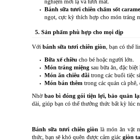
nghiệm mới lạ và tươi mát.
Bánh sữa tươi chiên chấm sốt carame
ngọt, cực kỳ thích hợp cho món tráng m
5. Sản phẩm phù hợp cho mọi dịp
Với 
bánh sữa tươi chiên giòn
, bạn có thể l
Bữa xế chiều
 cho bé hoặc người lớn.
Món tráng miệng
 sau bữa ăn, đặc biệt
Món ăn chiêu đãi
 trong các buổi tiệc 
Món bán thêm
 trong các quán cà phê,
Nhờ 
bao bì đóng gói tiện lợi, bảo quản l
dài, giúp bạn có thể thưởng thức bất kỳ lúc n
Bánh sữa tươi chiên giòn
 là món ăn vặt 
thức, bạn sẽ khó quên được cảm giác 
giòn t