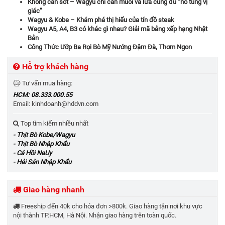
Không cần sốt – Wagyu chỉ cần muối và lửa cũng đủ “nổ tung vị
giác”
Wagyu & Kobe – Khám phá thị hiếu của tín đồ steak
Wagyu A5, A4, B3 có khác gì nhau? Giải mã bảng xếp hạng Nhật
Bản
Công Thức Ướp Ba Rọi Bò Mỹ Nướng Đậm Đà, Thơm Ngon
Hỗ trợ khách hàng
Tư vấn mua hàng:
HCM: 08.333.000.55
Email: kinhdoanh@hddvn.com
Top tìm kiếm nhiều nhất
- Thịt Bò Kobe/Wagyu
- Thịt Bò Nhập Khẩu
- Cá Hồi NaUy
- Hải Sản Nhập Khẩu
Giao hàng nhanh
Freeship đến 40k cho hóa đơn >800k. Giao hàng tận nơi khu vực
nội thành TP.HCM, Hà Nội. Nhận giao hàng trên toàn quốc.