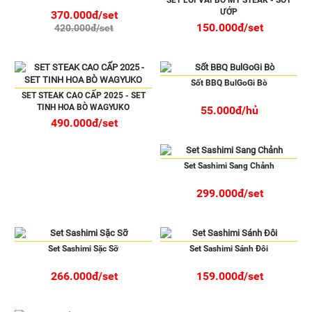
SET LÕI VAI BÒ MỸ STEAK - SỐT
ƯỚP
370.000đ/set
150.000đ/set
420.000đ/set
Sốt BBQ BulGoGi Bò
SET STEAK CAO CẤP 2025 - SET
TINH HOA BÒ WAGYUKO
55.000đ/hủ
490.000đ/set
Set Sashimi Sang Chảnh
299.000đ/set
Set Sashimi Sặc Sỡ
Set Sashimi Sánh Đôi
266.000đ/set
159.000đ/set