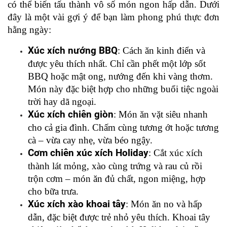
có thể biến tấu thành vô số món ngon hấp dẫn. Dưới 
đây là một vài gợi ý để bạn làm phong phú thực đơn 
hằng ngày:
Xúc xích nướng BBQ
: Cách ăn kinh điển và 
được yêu thích nhất. Chỉ cần phết một lớp sốt 
BBQ hoặc mật ong, nướng đến khi vàng thơm. 
Món này đặc biệt hợp cho những buổi tiệc ngoài 
trời hay dã ngoại.
Xúc xích chiên giòn
: Món ăn vặt siêu nhanh 
cho cả gia đình. Chấm cùng tương ớt hoặc tương 
cà – vừa cay nhẹ, vừa béo ngậy.
Cơm chiên xúc xích Holiday
: Cắt xúc xích 
thành lát mỏng, xào cùng trứng và rau củ rồi 
trộn cơm – món ăn đủ chất, ngon miệng, hợp 
cho bữa trưa.
Xúc xích xào khoai tây
: Món ăn no và hấp 
dẫn, đặc biệt được trẻ nhỏ yêu thích. Khoai tây 