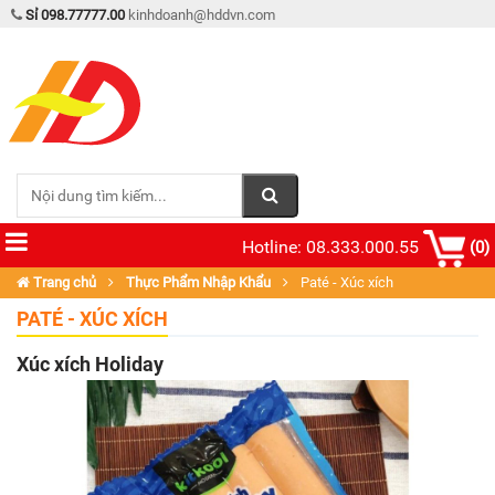
Sỉ 098.77777.00
kinhdoanh@hddvn.com
Hotline: 08.333.000.55
(0)
Trang chủ
Thực Phẩm Nhập Khẩu
Paté - Xúc xích
PATÉ - XÚC XÍCH
Xúc xích Holiday