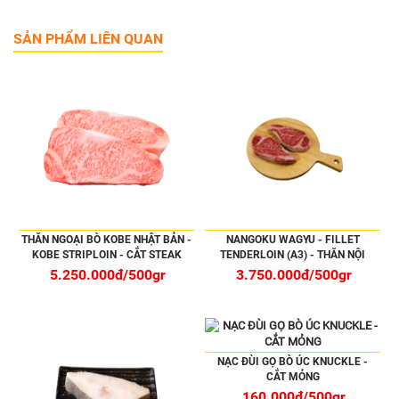
SẢN PHẨM LIÊN QUAN
THĂN NGOẠI BÒ KOBE NHẬT BẢN -
NANGOKU WAGYU - FILLET
KOBE STRIPLOIN - CẮT STEAK
TENDERLOIN (A3) - THĂN NỘI
5.250.000đ/500gr
3.750.000đ/500gr
NẠC ĐÙI GỌ BÒ ÚC KNUCKLE -
CẮT MỎNG
160.000đ/500gr