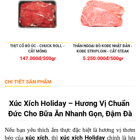
THỊT CỔ BÒ ÚC - CHUCK ROLL -
THĂN NGOẠI BÒ KOBE NHẬT BẢN -
CẮT MỎNG
KOBE STRIPLOIN - CẮT STEAK
147.000đ/500gr
5.250.000đ/500gr
CHI TIẾT SẢN PHẨM
Xúc Xích Holiday – Hương Vị Chuẩn 
Đức Cho Bữa Ăn Nhanh Gọn, Đậm Đà
Nếu bạn yêu thích ẩm thực đặc biệt là hương vị thơm 
béo của 
xúc xích
, thì 
xúc xích Holiday
 chính là lựa 