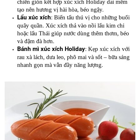
chiên giòn kết hợp xúc xích Holiday dai mềm 
tạo nên hương vị hài hòa, béo ngậy.
Lẩu xúc xích
: Biến tấu thú vị cho những buổi 
quây quần. Xúc xích thả vào nồi lẩu kim chi 
hoặc lẩu Thái giúp nước dùng thêm thơm, béo 
và đậm đà hơn.
Bánh mì xúc xích Holiday
: Kẹp xúc xích với 
rau xà lách, dưa leo, phô mai và sốt – bữa sáng 
nhanh gọn mà vẫn đầy năng lượng.