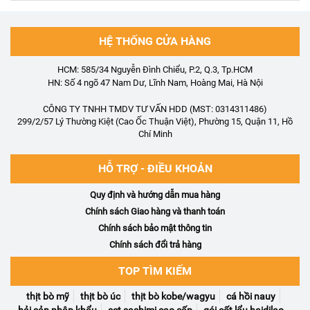
HỆ THỐNG CỬA HÀNG
HCM: 585/34 Nguyễn Đình Chiểu, P.2, Q.3, Tp.HCM
HN: Số 4 ngõ 47 Nam Dư, Lĩnh Nam, Hoàng Mai, Hà Nội
CÔNG TY TNHH TMDV TƯ VẤN HDD (MST: 0314311486)
299/2/57 Lý Thường Kiệt (Cao Ốc Thuận Việt), Phường 15, Quận 11, Hồ
Chí Minh
HỖ TRỢ - ĐIỀU KHOẢN
Quy định và hướng dẫn mua hàng
Chính sách Giao hàng và thanh toán
Chính sách bảo mật thông tin
Chính sách đổi trả hàng
TOP TÌM KIẾM
thịt bò mỹ
thịt bò úc
thịt bò kobe/wagyu
cá hồi nauy