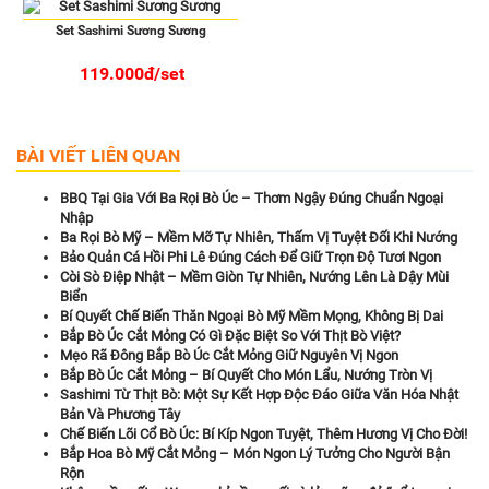
Set Sashimi Sương Sương
119.000đ/set
BÀI VIẾT LIÊN QUAN
BBQ Tại Gia Với Ba Rọi Bò Úc – Thơm Ngậy Đúng Chuẩn Ngoại
Nhập
Ba Rọi Bò Mỹ – Mềm Mỡ Tự Nhiên, Thấm Vị Tuyệt Đối Khi Nướng
Bảo Quản Cá Hồi Phi Lê Đúng Cách Để Giữ Trọn Độ Tươi Ngon
Còi Sò Điệp Nhật – Mềm Giòn Tự Nhiên, Nướng Lên Là Dậy Mùi
Biển
Bí Quyết Chế Biến Thăn Ngoại Bò Mỹ Mềm Mọng, Không Bị Dai
Bắp Bò Úc Cắt Mỏng Có Gì Đặc Biệt So Với Thịt Bò Việt?
Mẹo Rã Đông Bắp Bò Úc Cắt Mỏng Giữ Nguyên Vị Ngon
Bắp Bò Úc Cắt Mỏng – Bí Quyết Cho Món Lẩu, Nướng Tròn Vị
Sashimi Từ Thịt Bò: Một Sự Kết Hợp Độc Đáo Giữa Văn Hóa Nhật
Bản Và Phương Tây
Chế Biến Lõi Cổ Bò Úc: Bí Kíp Ngon Tuyệt, Thêm Hương Vị Cho Đời!
Bắp Hoa Bò Mỹ Cắt Mỏng – Món Ngon Lý Tưởng Cho Người Bận
Rộn