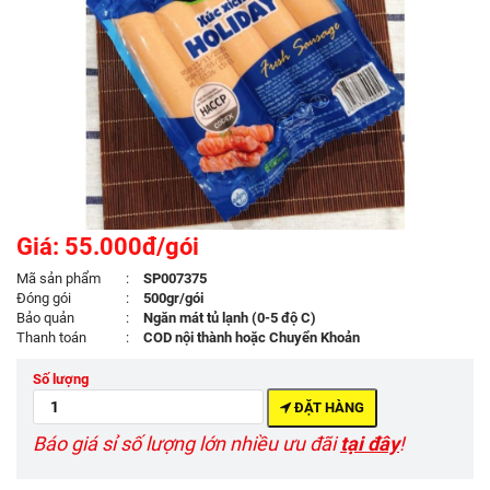
Giá: 55.000đ/gói
Mã sản phẩm
:
SP007375
Đóng gói
:
500gr/gói
Bảo quản
:
Ngăn mát tủ lạnh (0-5 độ C)
Thanh toán
:
COD nội thành hoặc Chuyển Khoản
Số lượng
ĐẶT HÀNG
Báo giá sỉ số lượng lớn nhiều ưu đãi
tại đây
!