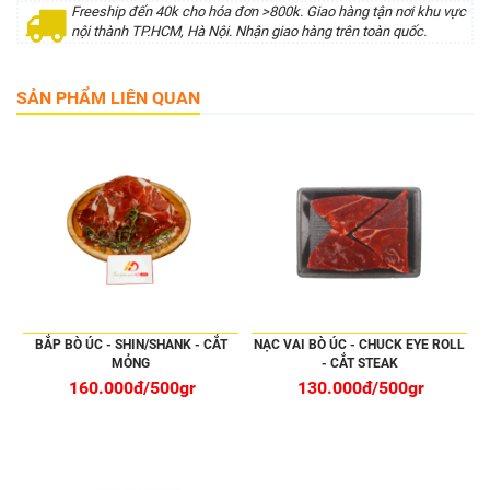
Freeship đến 40k cho hóa đơn >800k. Giao hàng tận nơi khu vực
nội thành TP.HCM, Hà Nội. Nhận giao hàng trên toàn quốc.
SẢN PHẨM LIÊN QUAN
BẮP BÒ ÚC - SHIN/SHANK - CẮT
NẠC VAI BÒ ÚC - CHUCK EYE ROLL
MỎNG
- CẮT STEAK
160.000đ/500gr
130.000đ/500gr