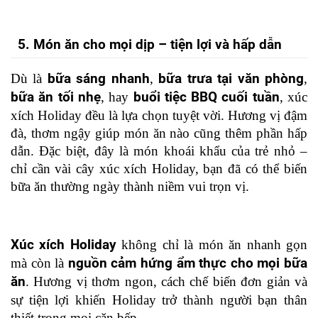
5. Món ăn cho mọi dịp – tiện lợi và hấp dẫn
Dù là 
bữa sáng nhanh
, 
bữa trưa tại văn phòng
, 
bữa ăn tối nhẹ
, hay 
buổi tiệc BBQ cuối tuần
, xúc 
xích Holiday đều là lựa chọn tuyệt vời.
 Hương vị đậm 
đà, thơm ngậy giúp món ăn nào cũng thêm phần hấp 
dẫn. Đặc biệt, đây là món khoái khẩu của trẻ nhỏ – 
chỉ cần vài cây xúc xích Holiday, bạn đã có thể biến 
bữa ăn thường ngày thành niềm vui trọn vị.
Xúc xích Holiday
 không chỉ là món ăn nhanh gọn 
mà còn là 
nguồn cảm hứng ẩm thực cho mọi bữa 
ăn
. Hương vị thơm ngon, cách chế biến đơn giản và 
sự tiện lợi khiến Holiday trở thành người bạn thân 
thiết trong mọi căn bếp.