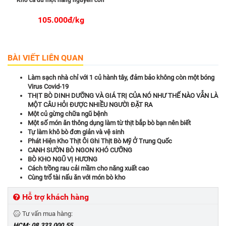
Khô cá đù một nắng nguyên con
105.000đ/kg
BÀI VIẾT LIÊN QUAN
Làm sạch nhà chỉ với 1 củ hành tây, đảm bảo không còn một bóng
Virus Covid-19
THỊT BÒ DINH DƯỠNG VÀ GIÁ TRỊ CỦA NÓ NHƯ THẾ NÀO VẪN LÀ
MỘT CÂU HỎI ĐƯỢC NHIỀU NGƯỜI ĐẶT RA
Một củ gừng chữa ngũ bệnh
Một số món ăn thông dụng làm từ thịt bắp bò bạn nên biết
Tự làm khô bò đơn giản và vệ sinh
Phát Hiện Kho Thịt Ôi Ghi Thịt Bò Mỹ Ở Trung Quốc
CANH SƯỜN BÒ NGON KHÓ CƯỠNG
BÒ KHO NGŨ VỊ HƯƠNG
Cách trồng rau cải mầm cho năng xuất cao
Cùng trổ tài nấu ăn với món bò kho
Hỗ trợ khách hàng
Tư vấn mua hàng:
HCM: 08.333.000.55