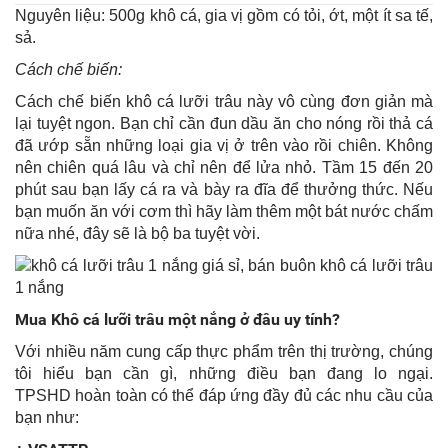
Nguyên liệu: 500g khô cá, gia vị gồm có tỏi, ớt, một ít sa tế,
sả.
Cách chế biến:
Cách chế biến khô cá lưỡi trâu này vô cùng đơn giản mà
lại tuyệt ngon. Bạn chỉ cần đun dầu ăn cho nóng rồi thả cá
đã ướp sẵn những loại gia vị ở trên vào rồi chiên. Không
nên chiên quá lâu và chỉ nên để lửa nhỏ. Tầm 15 đến 20
phút sau bạn lấy cá ra và bày ra đĩa để thưởng thức. Nếu
bạn muốn ăn với cơm thì hãy làm thêm một bát nước chấm
nữa nhé, đây sẽ là bộ ba tuyệt vời.
Mua Khô cá lưỡi trâu một nắng ở đâu uy tính?
Với nhiều năm cung cấp thực phẩm trên thị trường, chúng
tôi hiểu bạn cần gì, những điều bạn đang lo ngại.
TPSHD hoàn toàn có thể đáp ứng đầy đủ các nhu cầu của
bạn như: