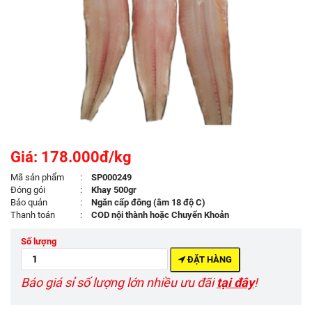
Giá: 178.000đ/kg
Mã sản phẩm
:
SP000249
Đóng gói
:
Khay 500gr
Bảo quản
:
Ngăn cấp đông (âm 18 độ C)
Thanh toán
:
COD nội thành hoặc Chuyển Khoản
Số lượng
ĐẶT HÀNG
Báo giá sỉ số lượng lớn nhiều ưu đãi
tại đây
!