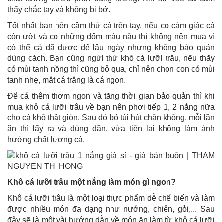
thấy chắc tay và không bị bở.
Tốt nhất bạn nên cầm thử cá trên tay, nếu có cảm giác cá
còn ướt và có những đốm màu nâu thì không nên mua vì
có thể cá đã được để lâu ngày nhưng không bảo quản
đúng cách. Bạn cũng ngửi thử khô cá lưỡi trâu, nếu thấy
có mùi tanh nồng thì cũng bỏ qua, chỉ nên chọn con có mùi
tanh nhẹ, mắt cá trắng là cá ngon.
Để cá thêm thơm ngon và tăng thời gian bảo quản thì khi
mua khô cá lưỡi trâu về bạn nên phơi tiếp 1, 2 nắng nữa
cho cá khô thật giòn. Sau đó bỏ túi hút chân không, mỗi lần
ăn thì lấy ra và dùng dần, vừa tiện lại không làm ảnh
hưởng chất lượng cá.
Khô cá lưỡi trâu một nắng làm món gì ngon?
Khô cá lưỡi trâu là một loại thực phẩm dễ chế biến và làm
được nhiều món đa dạng như nướng, chiên, gỏi,...
Sau
đây sẽ là một vài hướng dẫn về món ăn làm từ khô cá lưỡi