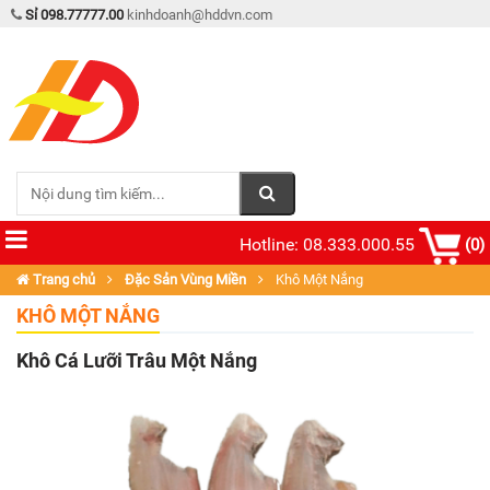
Sỉ 098.77777.00
kinhdoanh@hddvn.com
Hotline: 08.333.000.55
(0)
Trang chủ
Đặc Sản Vùng Miền
Khô Một Nắng
KHÔ MỘT NẮNG
Khô Cá Lưỡi Trâu Một Nắng