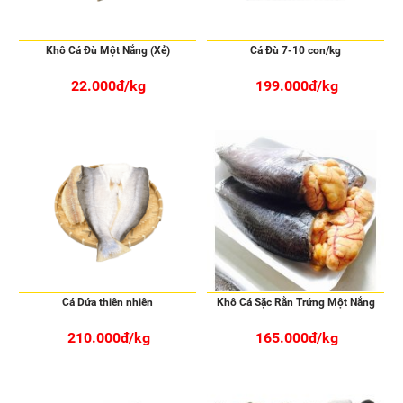
Khô Cá Đù Một Nắng (Xẻ)
Cá Đù 7-10 con/kg
22.000đ/kg
199.000đ/kg
Cá Dứa thiên nhiên
Khô Cá Sặc Rằn Trứng Một Nắng
210.000đ/kg
165.000đ/kg