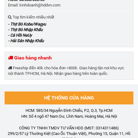
Email: kinhdoanh@hddvn.com
Top tìm kiếm nhiều nhất
- Thịt Bò Kobe/Wagyu
- Thịt Bò Nhập Khẩu
- Cá Hồi NaUy
- Hải Sản Nhập Khẩu
Giao hàng nhanh
Freeship đến 40k cho hóa đơn >800k. Giao hàng tận nơi khu vực
nội thành TP.HCM, Hà Nội. Nhận giao hàng trên toàn quốc.
HỆ THỐNG CỬA HÀNG
HCM: 585/34 Nguyễn Đình Chiểu, P.2, Q.3, Tp.HCM
HN: Số 4 ngõ 47 Nam Dư, Lĩnh Nam, Hoàng Mai, Hà Nội
CÔNG TY TNHH TMDV TƯ VẤN HDD (MST: 0314311486)
299/2/57 Lý Thường Kiệt (Cao Ốc Thuận Việt), Phường 15, Quận 11, Hồ