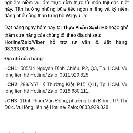
nghiệm niềm vui ẩm thực đích thực từ món thịt đặc biệt 
này. Tận hưởng những bữa tiệc ngon miệng và kỷ niệm 
đáng nhớ cùng thăn lưng bò Wagyu Úc.
Thực Phẩm Sạch HD
Đặt hàng ngay hôm nay tại 
 hoặc ghé 
thăm cửa hàng của chúng tôi theo địa chỉ sau:
Hotline/Zalo/Viber hỗ trợ tư vấn & đặt hàng
: 
08.333.000.55
Địa chỉ cửa hàng:
- CH1:
 585/34 Nguyễn Đình Chiểu, P2, Q3, Tp. HCM. Vui 
lòng liên hệ Hotline/ Zalo: 0911.929.828.
- CH2:
 299/2/57 Lý Thường Kiệt, P15, Q11, Tp. HCM. Vui 
lòng liên hệ Hotline/ Zalo: 0918.680.111.
- CH3:
 1164 Phạm Văn Đồng, phường Linh Đông, TP. Thủ 
Đức. Vui lòng liên hệ Hotline/ Zalo: 0833.929.828.