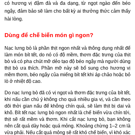
có hương vị đậm đà và đa dạng, từ ngọt ngào đến béo 
ngậy, đảm bảo sẽ làm cho bất kỳ ai thưởng thức cảm thấy 
hài lòng.
Dùng để chế biến món gì ngon?
Nạc lưng bò là phần thịt ngon nhất và thông dụng nhất để 
làm món bít tết, do nó có độ mềm, thơm đặc trưng của thịt 
bò và có pha chút mỡ dẻo tạo độ béo ngậy mà người dùng 
thịt bò ưa thích. Phần mỡ này sẽ bổ sung cho hương vị 
mềm thơm, béo ngậy của miếng bít tết khi áp chảo hoặc bỏ 
lò ở nhiệt độ cao.
Do nạc lưng bò đã có vị ngọt và thơm đặc trưng của bít tết, 
khi nấu cần chú ý không cho quá nhiều gia vị, và cần theo 
dõi thời gian nấu để không chín quá, sẽ làm thịt bị dai và 
khô. Bít tết nạc lưng bò ngon nhất là chế biến vừa chín tới, 
thịt sẽ rất mềm và thơm. Khi cắt nạc lưng bò, bạn không 
nên cắt quá dày hoặc quá mỏng. Khoảng chừng 1–2 cm là 
vừa phải. Nếu cắt quá mỏng sẽ rất khó chế biến, vì khó xác 