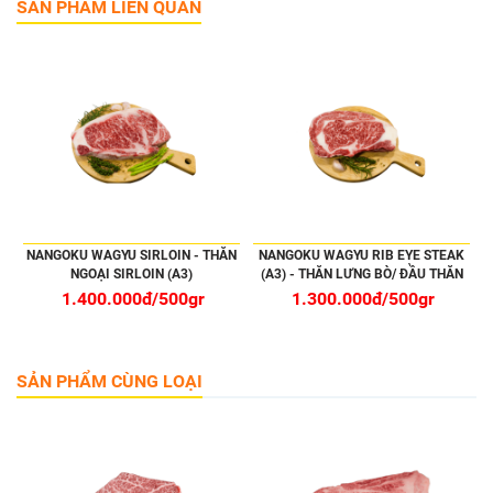
SẢN PHẨM LIÊN QUAN
NANGOKU WAGYU SIRLOIN - THĂN
NANGOKU WAGYU RIB EYE STEAK
NGOẠI SIRLOIN (A3)
(A3) - THĂN LƯNG BÒ/ ĐẦU THĂN
NGOẠI
1.400.000đ/500gr
1.300.000đ/500gr
SẢN PHẨM CÙNG LOẠI