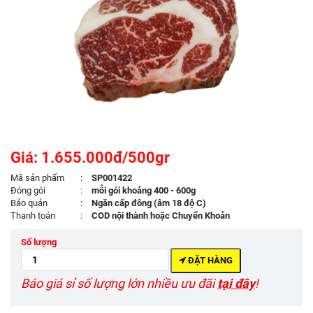
Giá: 1.655.000đ/500gr
Mã sản phẩm
:
SP001422
Đóng gói
:
mỗi gói khoảng 400 - 600g
Bảo quản
:
Ngăn cấp đông (âm 18 độ C)
Thanh toán
:
COD nội thành hoặc Chuyển Khoản
Số lượng
ĐẶT HÀNG
Báo giá sỉ số lượng lớn nhiều ưu đãi
tại đây
!