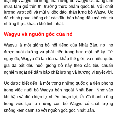
loại thịt Wagyu nổi tiếng, thăn lưng bò Wagyu Úc đang làm 
mưa làm gió trên thị trường thực phẩm quốc tế. Với chất 
lượng vượt trội và mùi vị độc đáo, thăn lưng bò Wagyu Úc 
đã chinh phục không chỉ các đầu bếp hàng đầu mà còn cả 
những thực khách khó tính nhất.
Wagyu và nguồn gốc của nó
Wagyu là một giống bò nổi tiếng của Nhật Bản, nơi nó 
được nuôi dưỡng và phát triển trong hơn một thế kỷ. Từ 
ngày đó, Wagyu đã lan tỏa ra khắp thế giới, và nhiều quốc 
gia đã bắt đầu nuôi giống bò này theo các tiêu chuẩn 
nghiêm ngặt để đảm bảo chất lượng và hương vị tuyệt vời.
Úc được biết đến là một trong những quốc gia tiên phong 
trong việc nuôi bò Wagyu bên ngoài Nhật Bản. Nhờ vào 
khí hậu và điều kiện tự nhiên thuận lợi, Úc đã thành công 
trong việc tạo ra những con bò Wagyu có chất lượng 
không kém cạnh so với nguồn gốc gốc Nhật Bản.