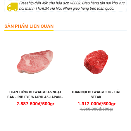
Freeship đến 40k cho hóa đơn >800k. Giao hàng tận nơi khu vực
nội thành TP.HCM, Hà Nội. Nhận giao hàng trên toàn quốc.
SẢN PHẨM LIÊN QUAN
THĂN LƯNG BÒ WAGYU A5 NHẬT
THĂN NỘI BÒ WAGYU ÚC - CẮT
BẢN - RIB EYE WAGYU A5 JAPAN -
STEAK
CẮT STEAK
2.887.500đ/500gr
1.312.000đ/500gr
1.860.000đ/500gr