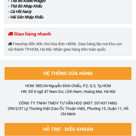
- Thịt Bò Kobe/Wagyu
- Thịt Bò Nhập Khẩu
- Cá Hồi NaUy
- Hải Sản Nhập Khẩu
Giao hàng nhanh
Freeship đến 40k cho hóa đơn >800k. Giao hàng tận nơi khu vực
nội thành TP.HCM, Hà Nội. Nhận giao hàng trên toàn quốc.
HỆ THỐNG CỬA HÀNG
HCM: 585/34 Nguyễn Đình Chiểu, P.2, Q.3, Tp.HCM
HN: Số 4 ngõ 47 Nam Dư, Lĩnh Nam, Hoàng Mai, Hà Nội
CÔNG TY TNHH TMDV TƯ VẤN HDD (MST: 0314311486)
299/2/57 Lý Thường Kiệt (Cao Ốc Thuận Việt), Phường 15, Quận 11, Hồ
Chí Minh
HỖ TRỢ - ĐIỀU KHOẢN