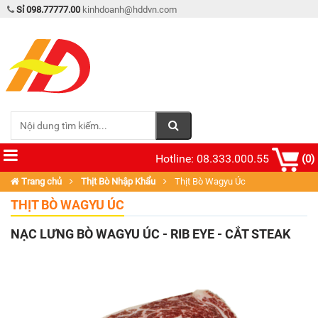
Sỉ 098.77777.00
kinhdoanh@hddvn.com
Hotline: 08.333.000.55
(0)
Trang chủ
Thịt Bò Nhập Khẩu
Thịt Bò Wagyu Úc
THỊT BÒ WAGYU ÚC
NẠC LƯNG BÒ WAGYU ÚC - RIB EYE - CẮT STEAK