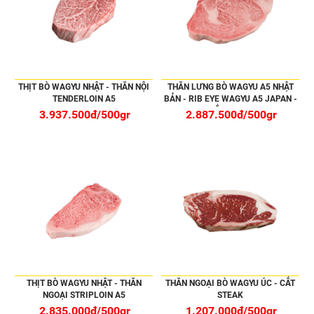
THỊT BÒ WAGYU NHẬT - THĂN NỘI
THĂN LƯNG BÒ WAGYU A5 NHẬT
TENDERLOIN A5
BẢN - RIB EYE WAGYU A5 JAPAN -
CẮT STEAK
3.937.500đ/500gr
2.887.500đ/500gr
THỊT BÒ WAGYU NHẬT - THĂN
THĂN NGOẠI BÒ WAGYU ÚC - CẮT
NGOẠI STRIPLOIN A5
STEAK
2.835.000đ/500gr
1.207.000đ/500gr