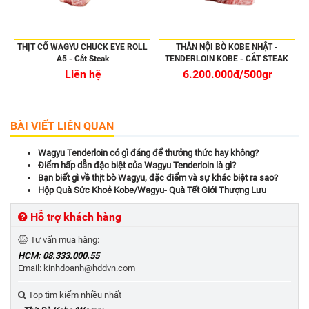
THỊT CỔ WAGYU CHUCK EYE ROLL
THĂN NỘI BÒ KOBE NHẬT -
A5 - Cắt Steak
TENDERLOIN KOBE - CẮT STEAK
Liên hệ
6.200.000đ/500gr
BÀI VIẾT LIÊN QUAN
Wagyu Tenderloin có gì đáng để thưởng thức hay không?
Điểm hấp dẫn đặc biệt của Wagyu Tenderloin là gì?
Bạn biết gì về thịt bò Wagyu, đặc điểm và sự khác biệt ra sao?
Hộp Quà Sức Khoẻ Kobe/Wagyu- Quà Tết Giới Thượng Lưu
Hỗ trợ khách hàng
Tư vấn mua hàng:
HCM: 08.333.000.55
Email: kinhdoanh@hddvn.com
Top tìm kiếm nhiều nhất