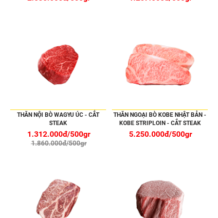
THĂN NỘI BÒ WAGYU ÚC - CẮT
THĂN NGOẠI BÒ KOBE NHẬT BẢN -
STEAK
KOBE STRIPLOIN - CẮT STEAK
1.312.000đ/500gr
5.250.000đ/500gr
1.860.000đ/500gr