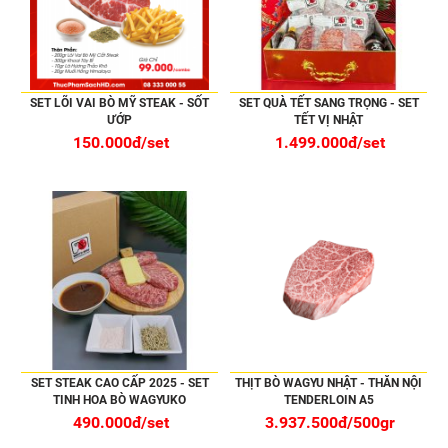
SET LÕI VAI BÒ MỸ STEAK - SỐT
SET QUÀ TẾT SANG TRỌNG - SET
ƯỚP
TẾT VỊ NHẬT
150.000đ/set
1.499.000đ/set
SET STEAK CAO CẤP 2025 - SET
THỊT BÒ WAGYU NHẬT - THĂN NỘI
TINH HOA BÒ WAGYUKO
TENDERLOIN A5
490.000đ/set
3.937.500đ/500gr