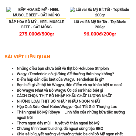
BẮP HOA BÒ MỸ - HEEL MUSCLE
Lõi vai Bò Mỹ Bít Tết - TopBlade
BEEF - CẮT MỎNG
200gr
275.000đ/500gr
96.000đ/200gr
BÀI VIẾT LIÊN QUAN
Những điều bạn chưa biết về thịt bò Hokubee Striploin
Wagyu Tenderloin có gì đáng để thưởng thức hay không?
Điểm hấp dẫn đặc biệt của Wagyu Tenderloin là gì?
Bạn biết gì về thịt bò Wagyu, đặc điểm và sự khác biệt ra sao?
Bò Wagyu Nhật và Bò Wagyu Úc có sự khác biệt gì
CÁCH CHỌN THỊT BÒ NHẬP KHẨU CHẤT LƯỢNG NHẤT
NHỮNG LOẠI THỊT BÒ NHẬP KHẨU NGON NHẤT
Hộp Quà Sức Khoẻ Kobe/Wagyu- Quà Tết Giới Thượng Lưu
Thăn ngoại Bò Mỹ Ribeye – Linh hồn của những bữa tiệc nướng
ngoài trời
Thơm ngon dậy mùi – tuyệt vời thăn ngoại bò Mỹ
Chương trình teambuilding, dã ngoại cùng tiệc BBQ
Chia sẻ bí quyết nướng và thưởng thức ba chỉ bò Mỹ ngon nhất