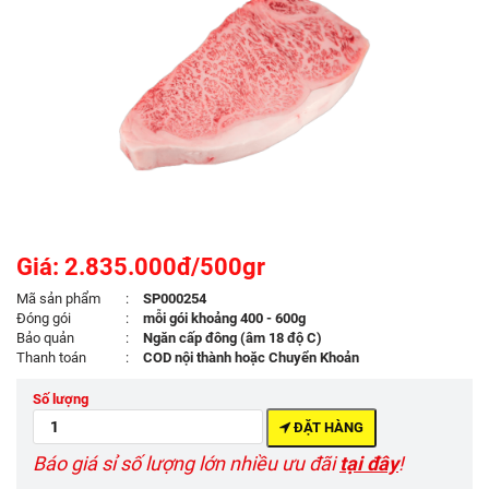
Giá: 2.835.000đ/500gr
Mã sản phẩm
:
SP000254
Đóng gói
:
mỗi gói khoảng 400 - 600g
Bảo quản
:
Ngăn cấp đông (âm 18 độ C)
Thanh toán
:
COD nội thành hoặc Chuyển Khoản
Số lượng
ĐẶT HÀNG
Báo giá sỉ số lượng lớn nhiều ưu đãi
tại đây
!