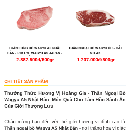
THĂN LƯNG BÒ WAGYU A5 NHẬT
THĂN NGOẠI BÒ WAGYU ÚC - CẮT
BẢN - RIB EYE WAGYU A5 JAPAN -
STEAK
CẮT STEAK
2.887.500đ/500gr
1.207.000đ/500gr
CHI TIẾT SẢN PHẨM
Thưởng Thức Hương Vị Hoàng Gia - Thăn Ngoại Bò
Wagyu A5 Nhật Bản: Món Quà Cho Tâm Hồn Sành Ăn
Của Giới Thượng Lưu
Chào mừng bạn đến với thế giới hương vị đỉnh cao từ
Thăn ngoại bò Wagyu A5 Nhật Bản
- nơi thăng hoa vị giác