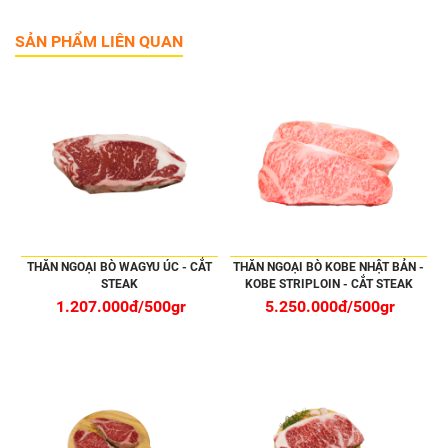
SẢN PHẨM LIÊN QUAN
THĂN NGOẠI BÒ WAGYU ÚC - CẮT
THĂN NGOẠI BÒ KOBE NHẬT BẢN -
STEAK
KOBE STRIPLOIN - CẮT STEAK
1.207.000đ/500gr
5.250.000đ/500gr