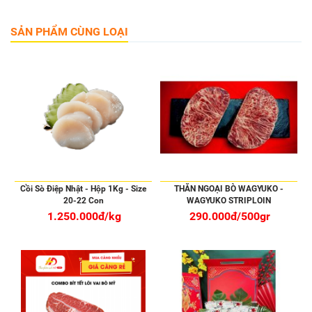
SẢN PHẨM CÙNG LOẠI
Cồi Sò Điệp Nhật - Hộp 1Kg - Size
THĂN NGOẠI BÒ WAGYUKO -
20-22 Con
WAGYUKO STRIPLOIN
1.250.000đ/kg
290.000đ/500gr