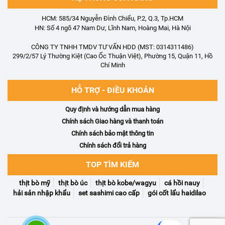
HCM: 585/34 Nguyễn Đình Chiểu, P.2, Q.3, Tp.HCM
HN: Số 4 ngõ 47 Nam Dư, Lĩnh Nam, Hoàng Mai, Hà Nội
CÔNG TY TNHH TMDV TƯ VẤN HDD (MST: 0314311486)
299/2/57 Lý Thường Kiệt (Cao Ốc Thuận Việt), Phường 15, Quận 11, Hồ
Chí Minh
HỖ TRỢ - ĐIỀU KHOẢN
Quy định và hướng dẫn mua hàng
Chính sách Giao hàng và thanh toán
Chính sách bảo mật thông tin
Chính sách đổi trả hàng
TOP TÌM KIẾM
thịt bò mỹ
thịt bò úc
thịt bò kobe/wagyu
cá hồi nauy
hải sản nhập khẩu
set sashimi cao cấp
gói cốt lẩu haidilao