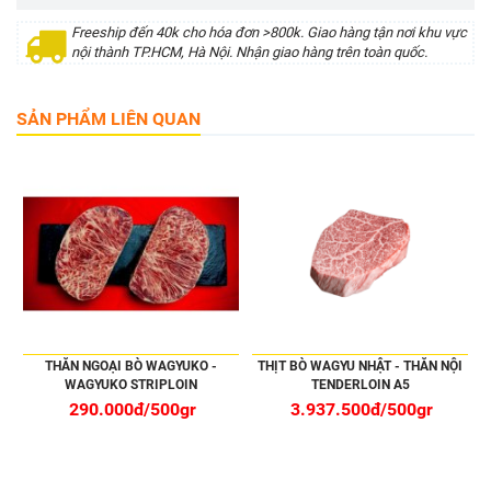
Freeship đến 40k cho hóa đơn >800k. Giao hàng tận nơi khu vực
nội thành TP.HCM, Hà Nội. Nhận giao hàng trên toàn quốc.
SẢN PHẨM LIÊN QUAN
THĂN NGOẠI BÒ WAGYUKO -
THỊT BÒ WAGYU NHẬT - THĂN NỘI
WAGYUKO STRIPLOIN
TENDERLOIN A5
290.000đ/500gr
3.937.500đ/500gr