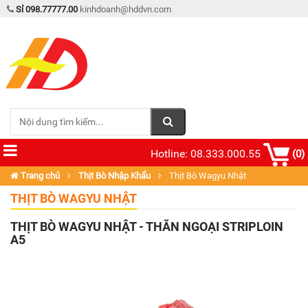
Sỉ 098.77777.00
kinhdoanh@hddvn.com
Hotline: 08.333.000.55
(0)
Trang chủ
Thịt Bò Nhập Khẩu
Thịt Bò Wagyu Nhật
THỊT BÒ WAGYU NHẬT
THỊT BÒ WAGYU NHẬT - THĂN NGOẠI STRIPLOIN
A5