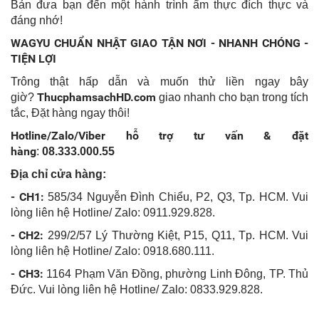
Bản đưa bạn đến một hành trình ẩm thực đích thực và
đáng nhớ!
WAGYU CHUẨN NHẬT GIAO TẬN NƠI - NHANH CHÓNG -
TIỆN LỢI
Trông thật hấp dẫn và muốn thử liền ngay bây
ThucphamsachHD.com
giờ?
giao nhanh cho bạn trong tích
tắc, Đặt hàng ngay thôi!
Hotline/Zalo/Viber hỗ trợ tư vấn & đặt
hàng
:
08.333.000.55
Địa chỉ cửa hàng:
- CH1:
585/34 Nguyễn Đình Chiểu, P2, Q3, Tp. HCM. Vui
lòng liên hệ Hotline/ Zalo: 0911.929.828.
- CH2:
299/2/57 Lý Thường Kiệt, P15, Q11, Tp. HCM. Vui
lòng liên hệ Hotline/ Zalo: 0918.680.111.
- CH3:
1164 Phạm Văn Đồng, phường Linh Đông, TP. Thủ
Đức. Vui lòng liên hệ Hotline/ Zalo: 0833.929.828.