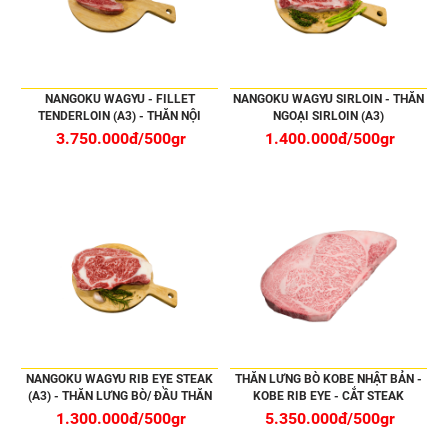
NANGOKU WAGYU - FILLET
NANGOKU WAGYU SIRLOIN - THĂN
TENDERLOIN (A3) - THĂN NỘI
NGOẠI SIRLOIN (A3)
3.750.000đ/500gr
1.400.000đ/500gr
NANGOKU WAGYU RIB EYE STEAK
THĂN LƯNG BÒ KOBE NHẬT BẢN -
(A3) - THĂN LƯNG BÒ/ ĐẦU THĂN
KOBE RIB EYE - CẮT STEAK
NGOẠI
1.300.000đ/500gr
5.350.000đ/500gr