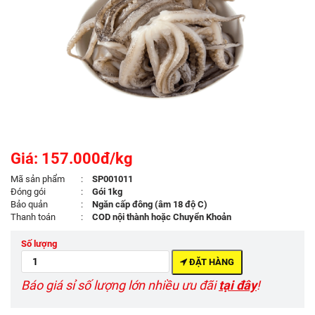
Giá: 157.000đ/kg
Mã sản phẩm
:
SP001011
Đóng gói
:
Gói 1kg
Bảo quản
:
Ngăn cấp đông (âm 18 độ C)
Thanh toán
:
COD nội thành hoặc Chuyển Khoản
Số lượng
ĐẶT HÀNG
Báo giá sỉ số lượng lớn nhiều ưu đãi
tại đây
!