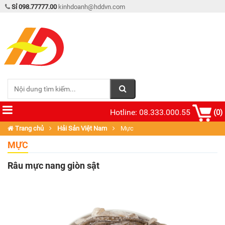
Sỉ 098.77777.00
kinhdoanh@hddvn.com
Hotline: 08.333.000.55
(0)
Trang chủ
Hải Sản Việt Nam
Mực
MỰC
Râu mực nang giòn sật