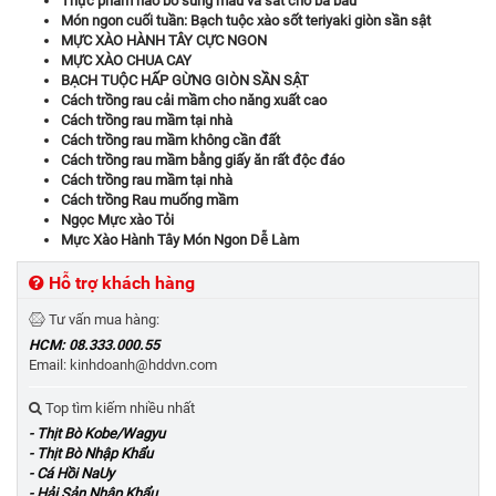
Thực phẩm nào bổ sung máu và sắt cho bà bầu
Món ngon cuối tuần: Bạch tuộc xào sốt teriyaki giòn sần sật
MỰC XÀO HÀNH TÂY CỰC NGON
MỰC XÀO CHUA CAY
BẠCH TUỘC HẤP GỪNG GIÒN SẦN SẬT
Cách trồng rau cải mầm cho năng xuất cao
Cách trồng rau mầm tại nhà
Cách trồng rau mầm không cần đất
Cách trồng rau mầm bằng giấy ăn rất độc đáo
Cách trồng rau mầm tại nhà
Cách trồng Rau muống mầm
Ngọc Mực xào Tỏi
Mực Xào Hành Tây Món Ngon Dễ Làm
Hỗ trợ khách hàng
Tư vấn mua hàng:
HCM: 08.333.000.55
Email: kinhdoanh@hddvn.com
Top tìm kiếm nhiều nhất
- Thịt Bò Kobe/Wagyu
- Thịt Bò Nhập Khẩu
- Cá Hồi NaUy
- Hải Sản Nhập Khẩu