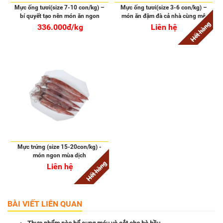
Mực ống tươi(size 7-10 con/kg) –
Mực ống tươi(size 3-6 con/kg) –
bí quyết tạo nên món ăn ngon
món ăn đậm đà cả nhà cùng mê
Hết hàng
336.000đ/kg
Liên hệ
Mực trứng (size 15-20con/kg) -
món ngon mùa dịch
Hết hàng
Liên hệ
BÀI VIẾT LIÊN QUAN